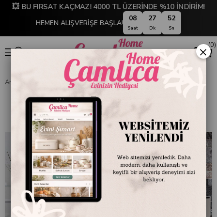
💥 BU FIRSAT KAÇMAZ! 4000 TL ÜZERİNDE %10 İNDİRİM!
08
27
52
HEMEN ALIŞVERİŞE BAŞLA!
Saat
Dk
Sn
0
×
Anasayfa
BANYO
Lenox Banyo Seti Bej