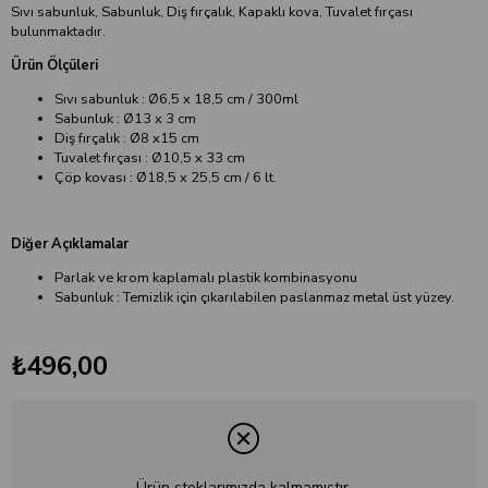
Sıvı sabunluk, Sabunluk, Diş fırçalık, Kapaklı kova, Tuvalet fırçası
bulunmaktadır.
Ürün Ölçüleri
Sıvı sabunluk : Ø6,5 x 18,5 cm / 300ml
Sabunluk : Ø13 x 3 cm
Diş fırçalık : Ø8 x15 cm
Tuvalet fırçası : Ø10,5 x 33 cm
Çöp kovası : Ø18,5 x 25,5 cm / 6 lt.
Diğer Açıklamalar
Parlak ve krom kaplamalı plastik kombinasyonu
Sabunluk : Temizlik için çıkarılabilen paslanmaz metal üst yüzey.
₺496,00
Ürün stoklarımızda kalmamıştır.