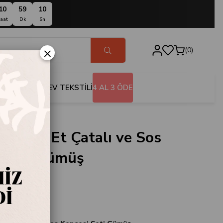
10
59
09
aat
Dk
Sn
×
0
BANYO
EV TEKSTİLİ
4 AL 3 ÖDE
2 Parça Et Çatalı ve Sos
 Seti Gümüş
99G
Home