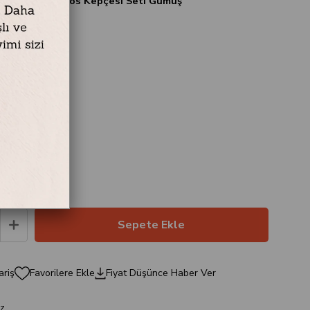
 Et Çatalı ve Sos Kepçesi Seti Gümüş
 – 28 cm
esi – 26 cm
ariş
Favorilere Ekle
Fiyat Düşünce Haber Ver
z