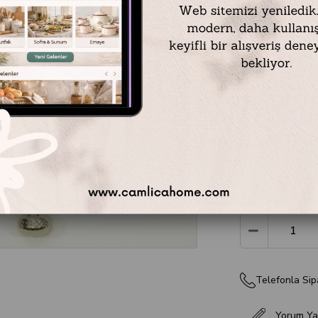
Kristal 2 Parça
1 Adet Et Çatalı
1 Adet Sos Kepç
Renk: Gümüş
Materyal: Çelik
₺1.499,90
Telefonla Sip
Yorum Ya