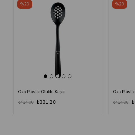
%20
%20
Oxo Plastik Oluklu Kaşık
Oxo Plastik
₺331,20
₺
₺414,00
₺414,00