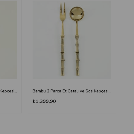
Bambu 2 Parça Et Çatalı ve Sos Kepçesi Seti Altın
Bambu 2 Parça Et Çatalı ve Sos Kepçesi Seti Antik Titanyum
₺1.399,90
₺1