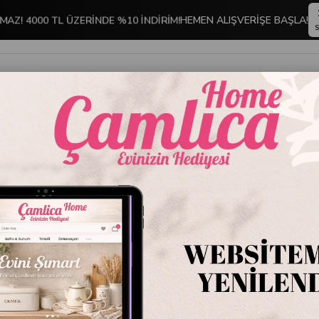
MAZ! 4000 TL ÜZERİNDE %10 İNDİRİM!
HEMEN ALIŞVERİŞE BAŞLA!
S
İNDİRİMLİ ÜRÜNLER
DEKORASYON
TABLO KOLEKSİYONU
Kristal 2 Parça Et Çatalı ve Sos Kepçesi Seti Gümüş
Kristal 
Kepçesi
Stok Kodu
DH-1
Marka
:
Çamlıca 