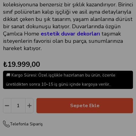
koleksiyonuna benzersiz bir şıklık kazandırıyor. Birinci
sınıf poliüretan kalıp işçiliği ve asil ayna detaylarıyla
dikkat çeken bu şık tasarım, yaşam alanlarına dürüst
bir sanat dokunuşu katıyor. Duvarlarında özgün
Çamlıca Home
estetik duvar dekorları
taşımak
isteyenlerin favorisi olan bu parça, sunumlarınıza
hareket katıyor.
₺19.999,00
🚚 Kargo Süresi: Özel işçilikle hazırlanan bu ürün, özenle
üretildikten sonra 10–15 iş günü içinde kargoya verilir.
Telefonla Sipariş