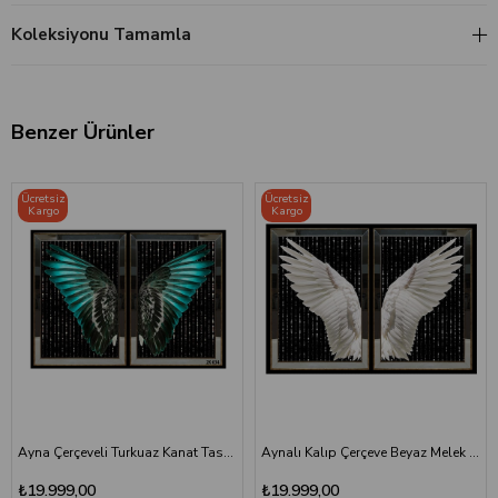
Koleksiyonu Tamamla
Benzer Ürünler
Ücretsiz
Ücretsiz
Kargo
Kargo
Ayna Çerçeveli Turkuaz Kanat Tasarımlı 2'li Cam Tablo Seti
Aynalı Kalıp Çerçeve Beyaz Melek Kanadı İkili Tablo
₺19.999,00
₺19.999,00