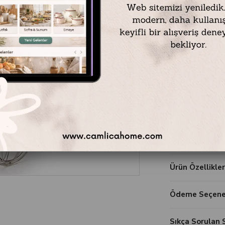
Favorilere Ekl
Yorum Ya
Ürün Özellikler
Ödeme Seçenek
Sıkça Sorulan 