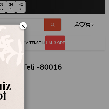
08
24
41
aat
Dk
Sn
×
0
BANYO
EV TEKSTİLİ
4 AL 3 ÖDE
Çırpma Teli -80016
6
oseph Duo
 -80016