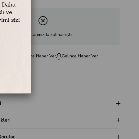
Ürün stoklarımızda kalmamıştır.
e
Fiyat Düşünce Haber Ver
Gelince Haber Ver
z
i
leri
Sorular