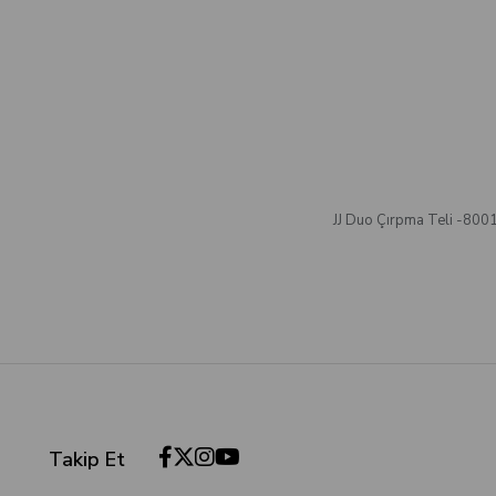
JJ Duo Çırpma Teli -800
Takip Et