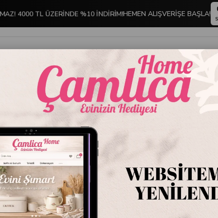
MAZ! 4000 TL ÜZERİNDE %10 İNDİRİM!
HEMEN ALIŞVERİŞE BAŞLA!
S
İNDİRİMLİ ÜRÜNLER
DEKORASYON
TABLO KOLEKSİYONU
JJ Duo Çırpma Teli -80016
JJ Duo 
Stok Kodu
8001
Marka
:
Joseph J
JJ Duo Çırpma Teli
₺299,99