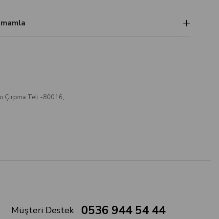
Tamamla
uo Çırpma Teli -80016
,
0536 944 54 44
Müşteri Destek