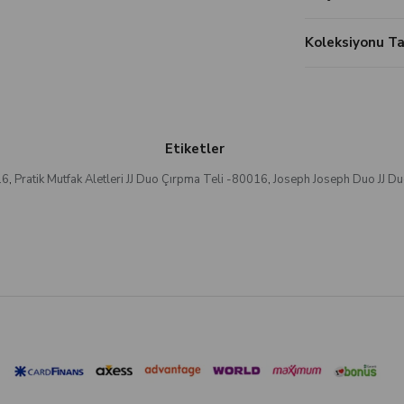
Koleksiyonu 
Etiketler
16
,
Pratik Mutfak Aletleri JJ Duo Çırpma Teli -80016
,
Joseph Joseph Duo JJ D