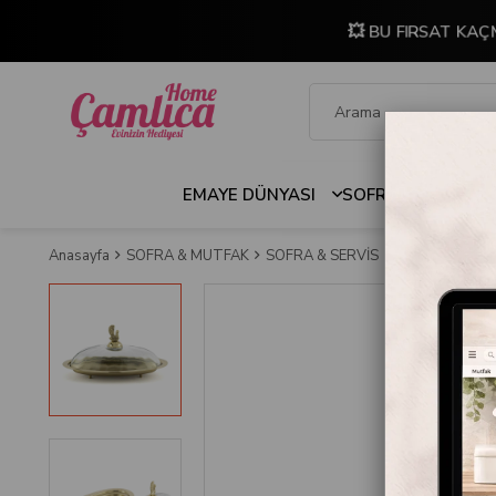
💥 BU FIRSAT KAÇ
EMAYE DÜNYASI
SOFRA & MUTFAK
Anasayfa
SOFRA & MUTFAK
SOFRA & SERVİS
Kek & Sunum St