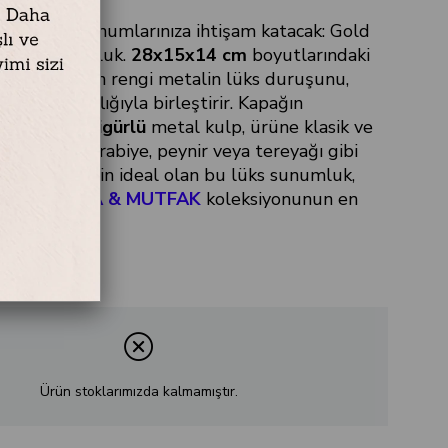
’dan sofra sunumlarınıza ihtişam katacak: Gold
paklı Sunumluk.
28x15x14 cm
boyutlarındaki
s tepsisi, altın rengi metalin lüks duruşunu,
ağın şeffaflığıyla birleştirir. Kapağın
detaylı
Kuş Figürlü
metal kulp, ürüne klasik ve
katar. Kek, kurabiye, peynir veya tereyağı gibi
 sergilemek için ideal olan bu lüks sunumluk,
me
’un
SOFRA & MUTFAK
koleksiyonunun en
rındandır.
Ürün stoklarımızda kalmamıştır.