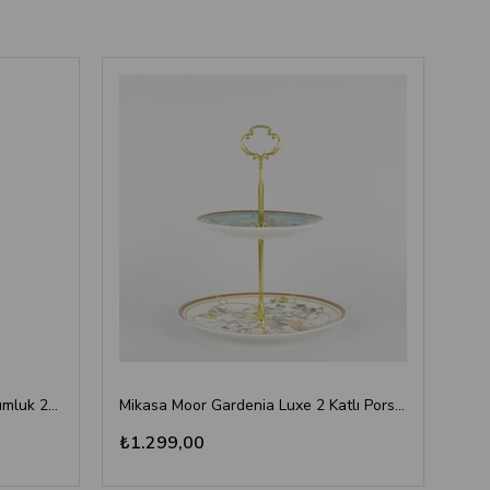
Gold Cam Kapaklı Yuvarlak Sunumluk 20x16 cm - Kuş Figürlü Metal Servis Tabağı
Mikasa Moor Gardenia Luxe 2 Katlı Porselen Sunum ve Servis Standı
₺1.299,00
₺1