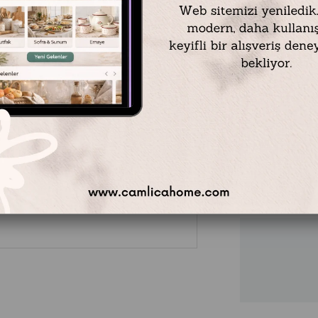
Mikasa Moor
Oval Cam Ka
bu zarif servi
berrak cam kap
tepesindeki 
asil bir hava 
ikramlarınızı
Çamlıca Ho
gözde parçala
₺2.759,00