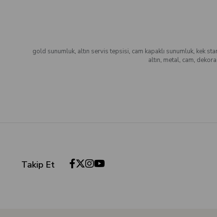
gold sunumluk
,
altın servis tepsisi
,
cam kapaklı sunumluk
,
kek sta
altın
,
metal
,
cam
,
dekora
Takip Et