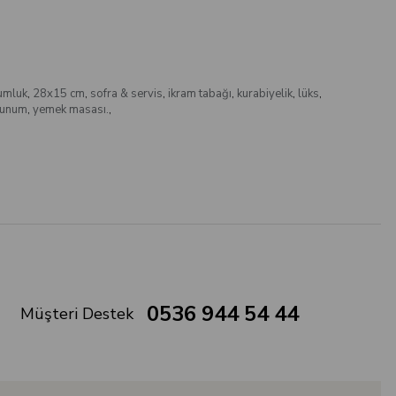
umluk
,
28x15 cm
,
sofra & servis
,
ikram tabağı
,
kurabiyelik
,
lüks
,
unum
,
yemek masası.
,
0536 944 54 44
Müşteri Destek