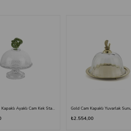
Yeşil Kulplu Kapaklı Ayaklı Cam Kek Standı 18x21 cm - Pasta ve Kurabiye Sunumu
0
₺2.554,00