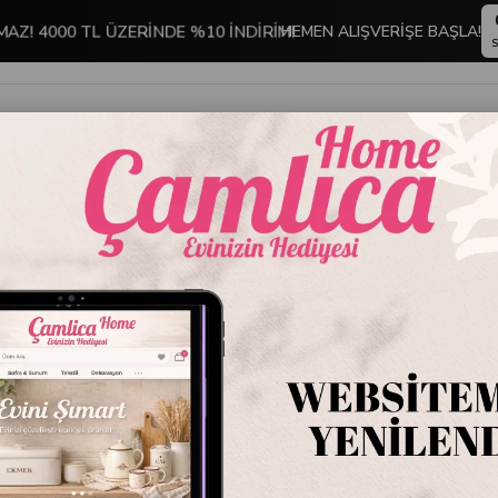
MAZ! 4000 TL ÜZERİNDE %10 İNDİRİM!
HEMEN ALIŞVERİŞE BAŞLA!
S
İNDİRİMLİ ÜRÜNLER
DEKORASYON
TABLO KOLEKSİYONU
andları
Gold Oval Cam Kapaklı Sunumluk 28x15x14 cm - Kuş Figürlü Metal
Gold O
28x15x1
Servis T
Stok Kodu
P364
Marka
:
Mikasa M