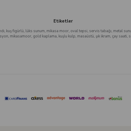
Etiketler
ndı
,
kuş figürlü
,
lüks sunum
,
mikasa moor
,
oval tepsi
,
servis tabağı
,
metal sun
syon
,
mikasamoor
,
gold kaplama
,
kuşlu kulp
,
masaüstü
,
şık ikram
,
çay saati
,
s