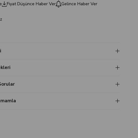
e
Fiyat Düşünce Haber Ver
Gelince Haber Ver
z
i
leri
Sorular
Tamamla