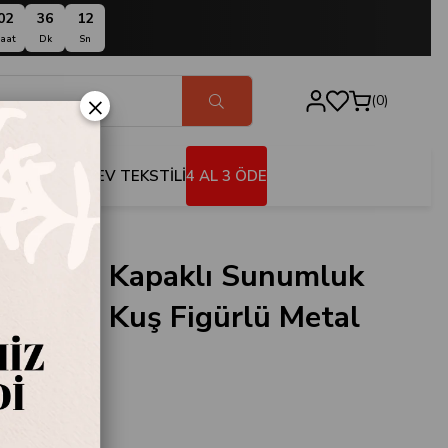
02
36
11
aat
Dk
Sn
×
0
BANYO
EV TEKSTİLİ
4 AL 3 ÖDE
 Servis Tepsisi
val Cam Kapaklı Sunumluk
4 cm - Kuş Figürlü Metal
epsisi
.807926
oor