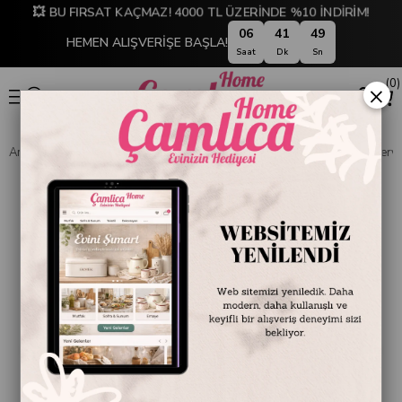
💥 BU FIRSAT KAÇMAZ! 4000 TL ÜZERİNDE %10 İNDİRİM!
06
41
48
HEMEN ALIŞVERİŞE BAŞLA!
Saat
Dk
Sn
0
×
Anasayfa
SOFRA & MUTFAK
SOFRA & SERVİS
Gisou 2'li Oval Serv