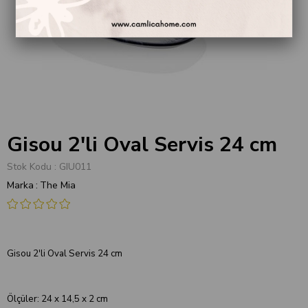
Gisou 2'li Oval Servis 24 cm
Stok Kodu
GIU011
Marka
:
The Mia
Gisou 2'li Oval Servis 24 cm
Ölçüler: 24 x 14,5 x 2 cm