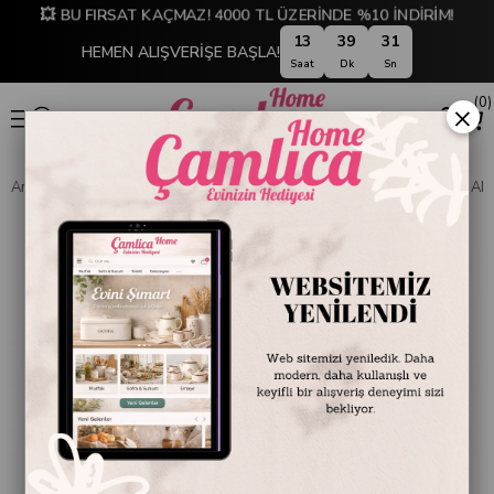
💥 BU FIRSAT KAÇMAZ! 4000 TL ÜZERİNDE %10 İNDİRİM!
13
39
31
HEMEN ALIŞVERİŞE BAŞLA!
Saat
Dk
Sn
0
×
Anasayfa
SOFRA & MUTFAK
PİŞİRME GEREÇLERİ
TAVA VE SAHAN