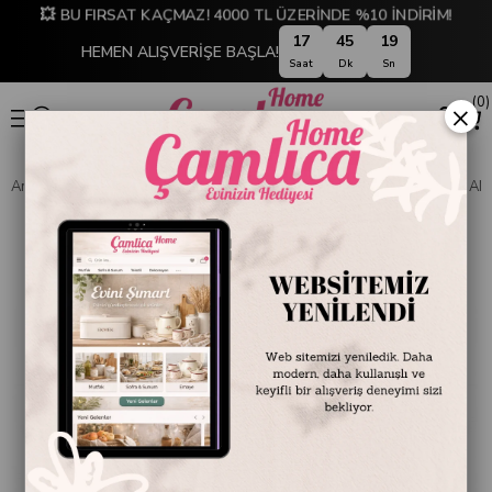
💥 BU FIRSAT KAÇMAZ! 4000 TL ÜZERİNDE %10 İNDİRİM!
17
45
19
HEMEN ALIŞVERİŞE BAŞLA!
Saat
Dk
Sn
0
×
Anasayfa
SOFRA & MUTFAK
PİŞİRME GEREÇLERİ
TAVA VE SAHAN