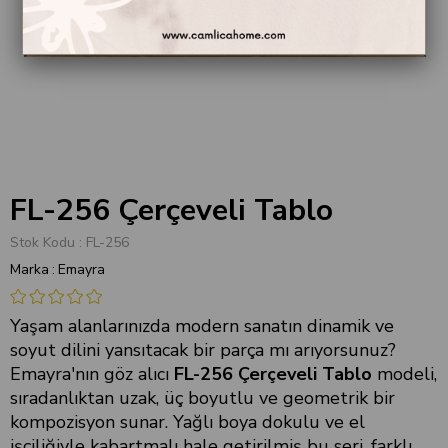
FL-256 Çerçeveli Tablo
Stok Kodu
FL-256
Marka
:
Emayra
Yaşam alanlarınızda modern sanatın dinamik ve
soyut dilini yansıtacak bir parça mı arıyorsunuz?
Emayra'nın göz alıcı
FL-256 Çerçeveli Tablo
modeli,
sıradanlıktan uzak, üç boyutlu ve geometrik bir
kompozisyon sunar. Yağlı boya dokulu ve el
işçiliğiyle kabartmalı hale getirilmiş bu seri, farklı