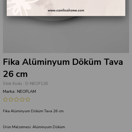
Fika Alüminyum Döküm Tava
26 cm
Stok Kodu
D-NEOF126
Marka
:
NEOFLAM
Fika Alüminyum Döküm Tava 26 cm
Ürün Malzemesi: Alüminyum Döküm