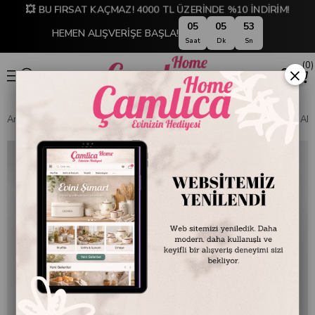
💥 BU FIRSAT KAÇMAZ! 4000 TL ÜZERİNDE %10 İNDİRİM!
05
05
52
HEMEN ALIŞVERİŞE BAŞLA!
Saat
Dk
Sn
0
×
Anasayfa
SOFRA & MUTFAK
PİŞİRME GEREÇLERİ
TAVA VE SAHAN