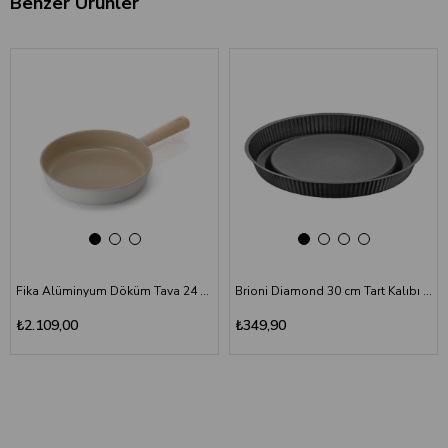
Benzer Ürünler
‹
›
‹
›
Fika Alüminyum Döküm Tava 24 cm
Brioni Diamond 30 cm Tart Kalıbı Siyah
₺2.109,00
₺349,90