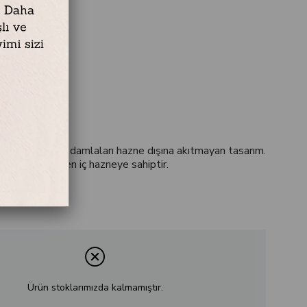
k / Çelik
cm
paktan oluşan damlaları hazne dışına akıtmayan tasarım.
 kolay temizlenen iç hazneye sahiptir.
Ürün stoklarımızda kalmamıştır.