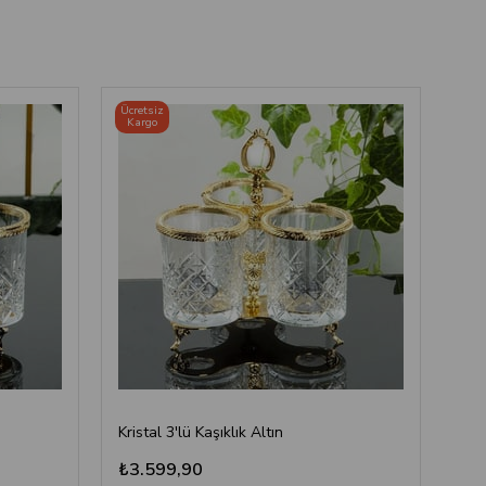
Ücretsiz
Kargo
Kristal 3'lü Kaşıklık Altın
Kris
₺3.599,90
₺2