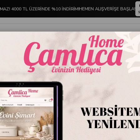
MAZ! 4000 TL ÜZERİNDE %10 İNDİRİM!
HEMEN ALIŞVERİŞE BAŞLA!
S
İNDİRİMLİ ÜRÜNLER
DEKORASYON
TABLO KOLEKSİYONU
 DÜZENLEME GEREÇLERİ
Fabıola Kepçelik Kaşıklık-Beyaz
Fabıola
Stok Kodu
M-E8
Marka
:
Primanov
Fabıola Kepçel