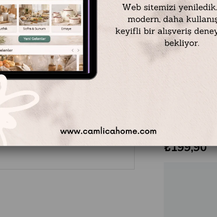
Materyal: Plasti
Renk: Beyaz
En: 14,5 cm
Boy: 15,5 cm
Yükseklik: 5,5 
*** Kepçe ve ka
Çıkarılabilir ve
₺199,90