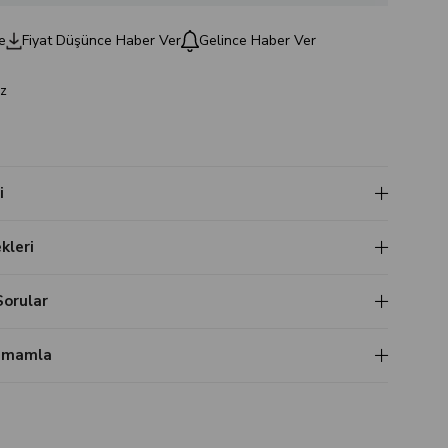
e
Fiyat Düşünce Haber Ver
Gelince Haber Ver
z
i
leri
Sorular
Tamamla