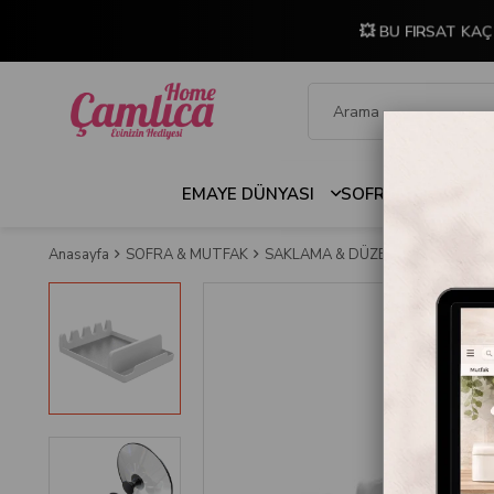
💥 BU FIRSAT KAÇ
EMAYE DÜNYASI
SOFRA & MUTFAK
Anasayfa
SOFRA & MUTFAK
SAKLAMA & DÜZENLEME
DİĞER