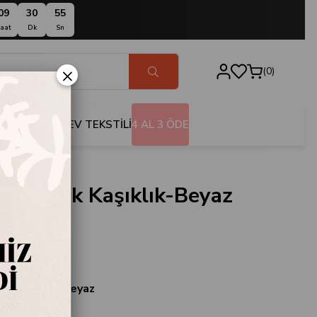
09
30
54
aat
Dk
Sn
×
0
BANYO
EV TEKSTİLİ
4 AL 3 ÖDE
 Kepçelik Kaşıklık-Beyaz
6-01
a
ik Kaşıklık-Beyaz