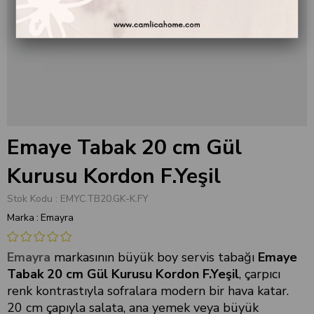
Emaye Tabak 20 cm Gül
Kurusu Kordon F.Yeşil
Stok Kodu
EMYC.TB20.GK-K.FY
Marka
:
Emayra
Emayra
markasının büyük boy servis tabağı
Emaye
Tabak 20 cm Gül Kurusu Kordon F.Yeşil
, çarpıcı
renk kontrastıyla sofralara modern bir hava katar.
20 cm çapıyla salata, ana yemek veya büyük