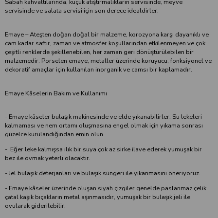
Sabah kahvaltılarında, küçük atıştırmalıkların servisinde, meyve
servisinde ve salata servisi için son derece idealdirler.
Emaye – Ateşten doğan doğal bir malzeme, korozyona karşı dayanıklı ve
cam kadar saftır, zaman ve atmosfer koşullarından etkilenmeyen ve çok
çeşitli renklerde şekillenebilen, her zaman geri dönüştürülebilen bir
malzemedir. Porselen emaye, metaller üzerinde koruyucu, fonksiyonel ve
dekoratif amaçlar için kullanılan inorganik ve camsı bir kaplamadır.
Emaye Kâselerin Bakım ve Kullanımı
- Emaye kâseler bulaşık makinesinde ve elde yıkanabilirler. Su lekeleri
kalmaması ve nem ortamı oluşmasına engel olmak için yıkama sonrası
güzelce kurulandığından emin olun.
- Eğer leke kalmışsa ılık bir suya çok az sirke ilave ederek yumuşak bir
bez ile ovmak yeterli olacaktır.
- Jel bulaşık deterjanları ve bulaşık süngeri ile yıkanmasını öneriyoruz.
- Emaye kâseler üzerinde oluşan siyah çizgiler genelde paslanmaz çelik
çatal kaşık bıçakların metal aşınmasıdır, yumuşak bir bulaşık jeli ile
ovularak giderilebilir.