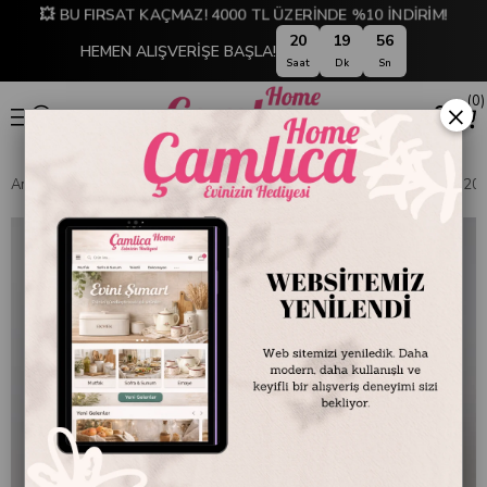
💥 BU FIRSAT KAÇMAZ! 4000 TL ÜZERİNDE %10 İNDİRİM!
20
19
56
HEMEN ALIŞVERİŞE BAŞLA!
Saat
Dk
Sn
0
×
Anasayfa
EMAYE DÜNYASI
Kaseler
Emayra Emaye Salata Kasesi 20 c