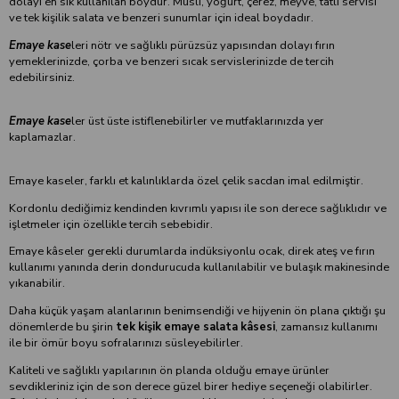
dolayı en sık kullanılan boydur. Müsli, yoğurt, çerez, meyve, tatlı servisi
ve tek kişilik salata ve benzeri sunumlar için ideal boydadır.
Emaye kase
leri nötr ve sağlıklı pürüzsüz yapısından dolayı fırın
yemeklerinizde, çorba ve benzeri sıcak servislerinizde de tercih
edebilirsiniz.
Emaye kase
ler üst üste istiflenebilirler ve mutfaklarınızda yer
kaplamazlar.
Emaye kaseler, farklı et kalınlıklarda özel çelik sacdan imal edilmiştir.
Kordonlu dediğimiz kendinden kıvrımlı yapısı ile son derece sağlıklıdır ve
işletmeler için özellikle tercih sebebidir.
Emaye kâseler gerekli durumlarda indüksiyonlu ocak, direk ateş ve fırın
kullanımı yanında derin dondurucuda kullanılabilir ve bulaşık makinesinde
yıkanabilir.
Daha küçük yaşam alanlarının benimsendiği ve hijyenin ön plana çıktığı şu
dönemlerde bu şirin
tek kişik emaye salata kâsesi
, zamansız kullanımı
ile bir ömür boyu sofralarınızı süsleyebilirler.
Kaliteli ve sağlıklı yapılarının ön planda olduğu emaye ürünler
sevdikleriniz için de son derece güzel birer hediye seçeneği olabilirler.