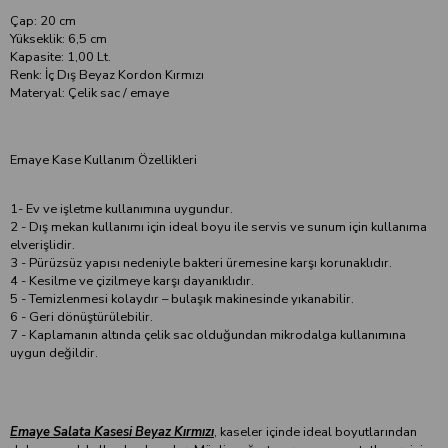
Çap: 20 cm
Yükseklik: 6,5 cm
Kapasite: 1,00 Lt.
Renk: İç Dış Beyaz Kordon Kırmızı
Materyal: Çelik sac / emaye
Emaye Kase Kullanım Özellikleri
1- Ev ve işletme kullanımına uygundur.
2 - Dış mekan kullanımı için ideal boyu ile servis ve sunum için kullanıma
elverişlidir.
3 - Pürüzsüz yapısı nedeniyle bakteri üremesine karşı korunaklıdır.
4 - Kesilme ve çizilmeye karşı dayanıklıdır.
5 - Temizlenmesi kolaydır – bulaşık makinesinde yıkanabilir.
6 - Geri dönüştürülebilir.
7 - Kaplamanın altında çelik sac olduğundan mikrodalga kullanımına
uygun değildir.
Emaye Salata Kasesi Beyaz Kırmızı
, kaseler içinde ideal boyutlarından