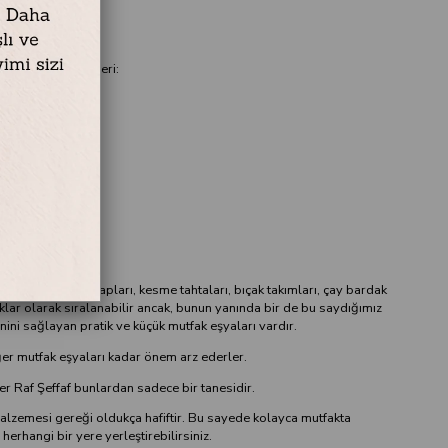
r Raf Şeffaf Ölçüleri:
astik
y 30 cm Çap 23 cm
 15 cm
yaları saklama kapları, kesme tahtaları, bıçak takımları, çay bardak
ıklar olarak sıralanabilir ancak, bunun yanında bir de bu saydığımız
ni sağlayan pratik ve küçük mutfak eşyaları vardır.
ğer mutfak eşyaları kadar önem arz ederler.
ner Raf Şeffaf bunlardan sadece bir tanesidir.
 malzemesi gereği oldukça hafiftir. Bu sayede kolayca mutfakta
rhangi bir yere yerleştirebilirsiniz.