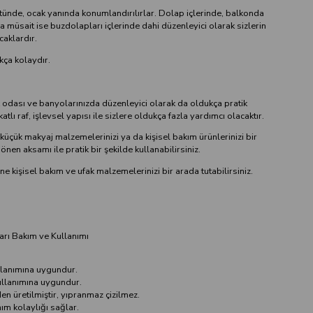
ünde, ocak yanında konumlandırılırlar. Dolap içlerinde, balkonda
müsait ise buzdolapları içlerinde dahi düzenleyici olarak sizlerin
caklardır.
ça kolaydır.
k odası ve banyolarınızda düzenleyici olarak da oldukça pratik
tlı raf, işlevsel yapısı ile sizlere oldukça fazla yardımcı olacaktır.
üçük makyaj malzemelerinizi ya da kişisel bakım ürünlerinizi bir
önen aksamı ile pratik bir şekilde kullanabilirsiniz.
ne kişisel bakım ve ufak malzemelerinizi bir arada tutabilirsiniz.
arı Bakım ve Kullanımı
ullanımına uygundur.
kullanımına uygundur.
n üretilmiştir, yıpranmaz çizilmez.
nım kolaylığı sağlar.