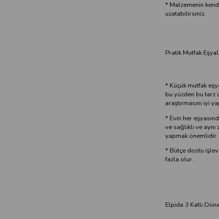
* Malzemenin kendis
uzatabilirsiniz.
Pratik Mutfak Eşyal
* Küçük mutfak eşy
bu yüzden bu tarz 
araştırmasını iyi y
* Evin her eşyasın
ve sağlıklı ve aynı
yapmak önemlidir.
* Bütçe dostu işle
fazla olur.
Elpida 3 Katlı Döner