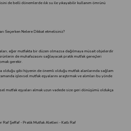
ini de belli dönemlerde ılık su ile yıkayabilir kullanım ömrünü
arı Seçerken Nelere Dikkat etmelisiniz?
aları, eğer mutfakta bir düzen olmazsa dağılmaya müsait objelerdir
ürünlerin de muhafazasını sağlayacak pratik mutfak gereçleri
apmak gerekir.
da olduğu gibi hijyenin de önemli olduğu mutfak alanlarında sağlam
 zamanda işlevsel mutfak eşyalarını araştırmak ve alımları bu yönde
vsel mutfak eşyaları almak uzun vadede size geri dönüşümü oldukça
 Raf Şeffaf - Pratik Mutfak Aletleri - Katlı Raf