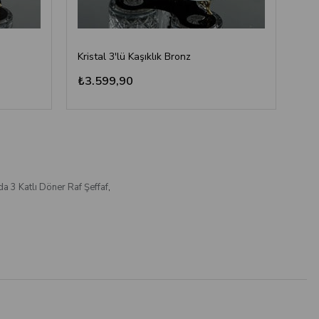
Kristal 3'lü Kaşıklık Bronz
Kris
₺3.599,90
₺2
a 3 Katlı Döner Raf Şeffaf
,