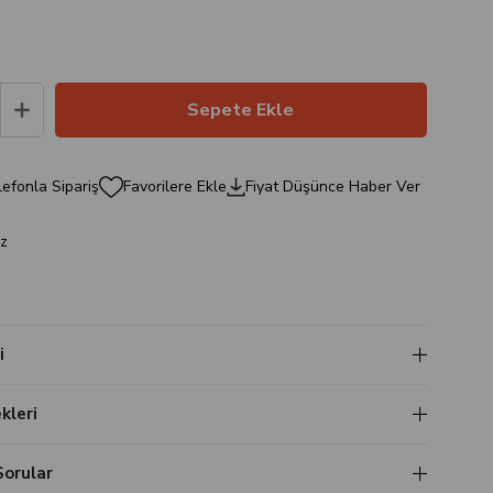
efonla Sipariş
Favorilere Ekle
Fiyat Düşünce Haber Ver
z
i
leri
Sorular