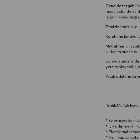
Genelde tezgâh üst
masa üstünde ya da 
işlerini kolaylaştıra
Temizlenmesi olduk
Kurulumu kolaydır.
Mutfak harici, yata
kullanım sunan bu ka
Banyo alanlarında k
yere toplayabilir, d
Yatak odalarında yi
Pratik Mutfak Eşyal
* Ev ve işyerleri k
* İç ve dış mekân 
* Plastik malzemede
* Hafif yapısı kulla