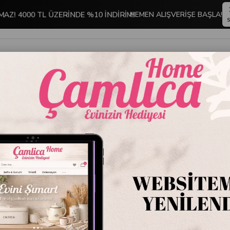
MAZ! 4000 TL ÜZERİNDE %10 İNDİRİM!
HEMEN ALIŞVERİŞE BAŞLA!
S
İNDİRİMLİ ÜRÜNLER
DEKORASYON
TABLO KOLEKSİYONU
 DÜZENLEME GEREÇLERİ
Elpida 3 Katlı Döner Raf Şeffaf
Elpida 
Stok Kodu
M-E6
Marka
:
Primanov
Elpida 3 Katlı Döne