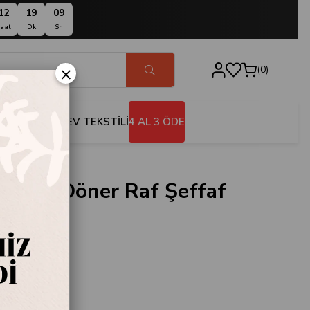
12
19
08
aat
Dk
Sn
×
0
BANYO
EV TEKSTİLİ
4 AL 3 ÖDE
3 Katlı Döner Raf Şeffaf
4-16-3K
a
r Raf Şeffaf