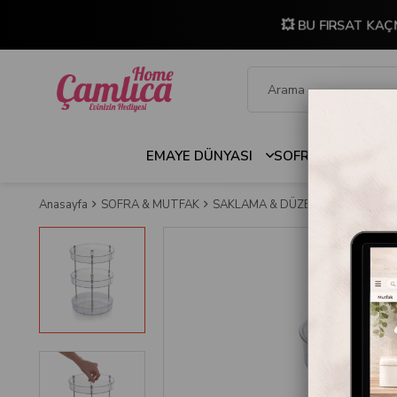
💥 BU FIRSAT KAÇ
EMAYE DÜNYASI
SOFRA & MUTFAK
Anasayfa
SOFRA & MUTFAK
SAKLAMA & DÜZENLEME
DİĞER