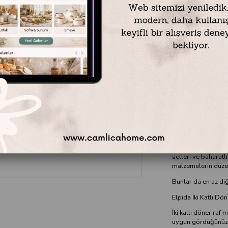
Elpida 3 Katlı Döne
Ürün Malzemesi: Pl
Ürün Ölçüleri: Bo
İki Raf Arası Ölçü:
Ürün Rengi: Şeffaf
En önemli mutfak eş
setleri ve baharatl
malzemelerin düzeni
Bunlar da en az di
Elpida İki Katlı Dö
İki katlı döner raf
uygun gördüğünüz he