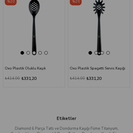
%20
%20
Oxo Plastik Oluklu Kaşık
Oxo Plastik Spagetti Servis Kaşığı
₺414,00
₺331,20
₺414,00
₺331,20
Etiketler
Diamond 6 Parça Tatlı ve Dondurma Kaşığı Füme Titanyum
,