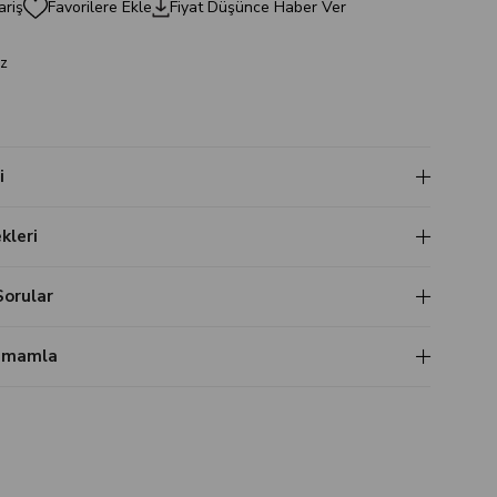
ariş
Favorilere Ekle
Fiyat Düşünce Haber Ver
z
i
leri
Sorular
Tamamla