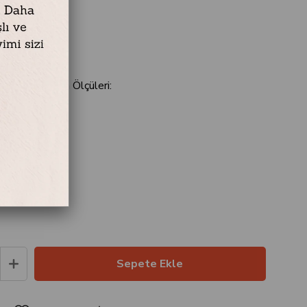
ester
ğa Yeşil 13 cm Ölçüleri:
cm