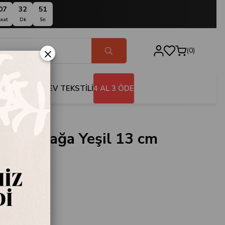
07
32
50
aat
Dk
Sn
×
0
BANYO
EV TEKSTİLİ
4 AL 3 ÖDE
if Kurbağa Yeşil 13 cm
5-19
e
ğa Yeşil 13 cm