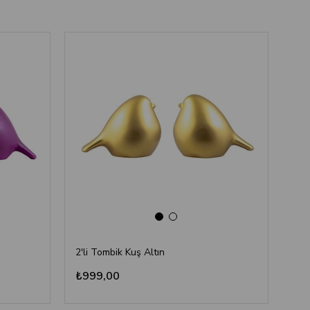
‹
›
Ücre
Ka
2'li Tombik Kuş Altın
₺999,00
₺4