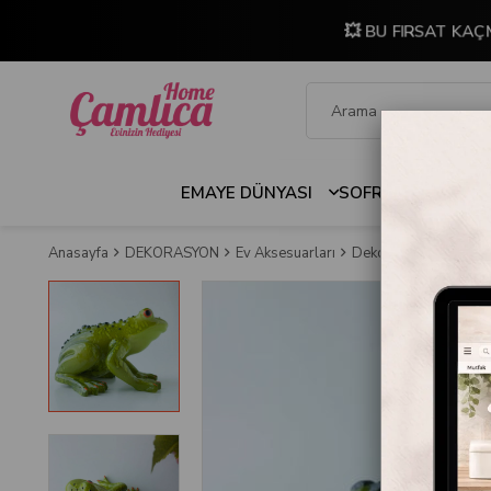
💥 BU FIRSAT KAÇ
EMAYE DÜNYASI
SOFRA & MUTFAK
Anasayfa
DEKORASYON
Ev Aksesuarları
Dekoratif Obje ve Bib