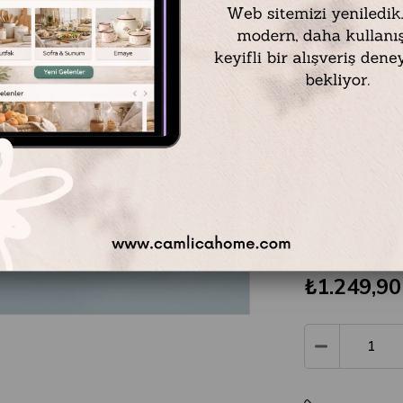
Materyal: Poly
Renk: Yeşil
Dekoratif Kurba
En: 10 cm
Boy: 13 cm
Yükseklik: 7,5 
₺1.249,90