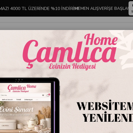
MAZ! 4000 TL ÜZERİNDE %10 İNDİRİM!
HEMEN ALIŞVERİŞE BAŞLA!
S
İNDİRİMLİ ÜRÜNLER
DEKORASYON
TABLO KOLEKSİYONU
lo
Dekoratif Kurbağa Yeşil 13 cm
Dekorat
Stok Kodu
6341
Marka
:
Kare Hom
Dekoratif Kurba