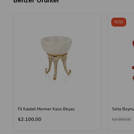
Benzer Ürünler
%50
Fil Kaideli Mermer Kase Beyaz
Seta Boynuz
₺2.100,00
₺3.999,00