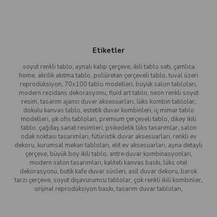
Etiketler
soyut renkli tablo
,
aynalı kalıp çerçeve
,
ikili tablo seti
,
çamlıca
home
,
akrilik akıtma tablo
,
poliüretan çerçeveli tablo
,
tuval üzeri
reprodüksiyon
,
70x100 tablo modelleri
,
büyük salon tabloları
,
modern rezidans dekorasyonu
,
fluid art tablo
,
neon renkli soyut
resim
,
tasarım ajansı duvar aksesuarları
,
lüks kombin tablolar
,
dokulu kanvas tablo
,
estetik duvar kombinleri
,
iç mimar tablo
modelleri
,
şık ofis tabloları
,
premium çerçeveli tablo
,
dikey ikili
tablo
,
çağdaş sanat resimleri
,
psikedelik lüks tasarımlar
,
salon
odak noktası tasarımları
,
fütüristik duvar aksesuarları
,
renkli ev
dekoru
,
kurumsal mekan tabloları
,
elit ev aksesuarları
,
ayna detaylı
çerçeve
,
büyük boy ikili tablo
,
antre duvar kombinasyonları
,
modern salon tasarımları
,
kaliteli kanvas baskı
,
lüks otel
dekorasyonu
,
butik kafe duvar süsleri
,
asil duvar dekoru
,
barok
tarzı çerçeve
,
soyut dışavurumcu tablolar
,
çok renkli ikili kombinler
,
orijinal reprodüksiyon baskı
,
tasarım duvar tabloları
,