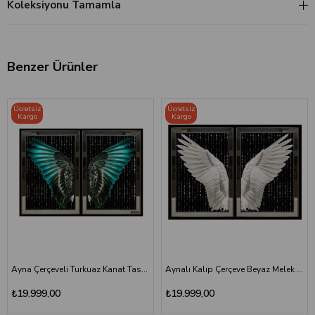
Koleksiyonu Tamamla
Benzer Ürünler
Ücretsiz
Ücretsiz
Kargo
Kargo
Ayna Çerçeveli Turkuaz Kanat Tasarımlı 2'li Cam Tablo Seti
Aynalı Kalıp Çerçeve Beyaz Melek Kanadı İkili Tablo
₺19.999,00
₺19.999,00