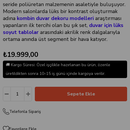
seride poliüretan malzemenin asaletiyle buluşuyor.
Modern salonlarda lüks bir kontrast oluşturmak
adına
kombin duvar dekoru modelleri
araştırması
yapanların ilk tercihi olan bu şık set,
duvar için lüks
soyut tablolar
arasındaki akrilik renk dalgalarıyla
ortama anında üst segment bir hava katıyor.
₺19.999,00
🚚 Kargo Süresi: Özel işçilikle hazırlanan bu ürün, özenle
üretildikten sonra 10–15 iş günü içinde kargoya verilir.
Telefonla Sipariş
Favorilere Ekle