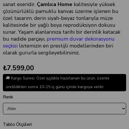
sanat eseridir.
Çamlıca Home
kalitesiyle yüksek
çözünürlüklü pamuklu kanvas üzerine işlenen bu
özel tasarım, derin siyah-beyaz tonlarıyla müze
kalitesinde bir yağlı boya reprodüksiyon dokusu
sunar. Yaşam alanlarınıza tarihi bir derinlik katacak
bu nadide parçayı,
premium duvar dekorasyonu
seçkisi
listemizin en prestijli modellerinden biri
olarak gururla sergileyebilirsiniz.
₺7.599,00
🚚 Kargo Süresi: Özel işçilikle hazırlanan bu ürün, özenle
üretildikten sonra 10–15 iş günü içinde kargoya verilir.
Renk
Tablo Ölçüleri