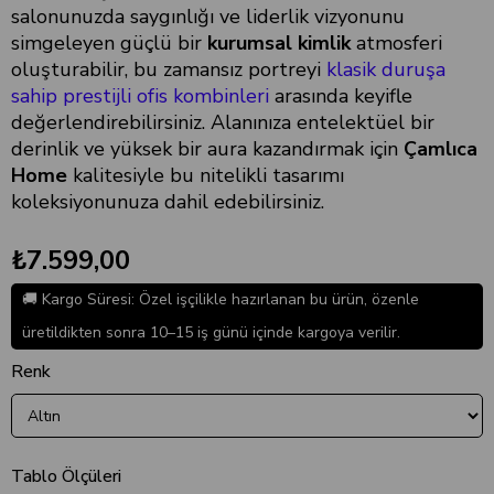
salonunuzda saygınlığı ve liderlik vizyonunu
simgeleyen güçlü bir
kurumsal kimlik
atmosferi
oluşturabilir, bu zamansız portreyi
klasik duruşa
sahip prestijli ofis kombinleri
arasında keyifle
değerlendirebilirsiniz. Alanınıza entelektüel bir
derinlik ve yüksek bir aura kazandırmak için
Çamlıca
Home
kalitesiyle bu nitelikli tasarımı
koleksiyonunuza dahil edebilirsiniz.
₺7.599,00
🚚 Kargo Süresi: Özel işçilikle hazırlanan bu ürün, özenle
üretildikten sonra 10–15 iş günü içinde kargoya verilir.
Renk
Tablo Ölçüleri