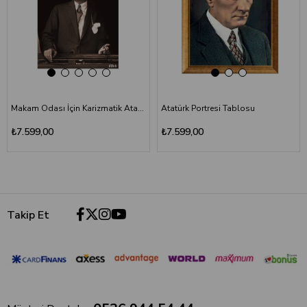
Makam Odası İçin Karizmatik Atatürk Portresi | Lüks Ofis Duvar Sanatı
Atatürk Portresi Tablosu
₺7.599,00
₺7.599,00
Takip Et