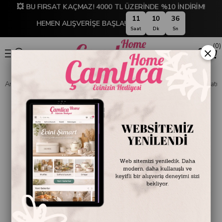
💥 BU FIRSAT KAÇMAZ! 4000 TL ÜZERİNDE %10 İNDİRİM!
11
10
36
HEMEN ALIŞVERİŞE BAŞLA!
Saat
Dk
Sn
0
×
Anasayfa
TABLO KOLEKSİYONU
Atatürk ve İstanbul Tabloları
Atatür