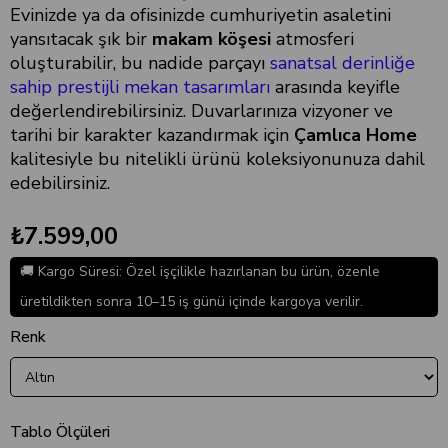
Evinizde ya da ofisinizde cumhuriyetin asaletini
yansıtacak şık bir
makam köşesi
atmosferi
oluşturabilir, bu nadide parçayı
sanatsal derinliğe
sahip prestijli mekan tasarımları
arasında keyifle
değerlendirebilirsiniz. Duvarlarınıza vizyoner ve
tarihi bir karakter kazandırmak için
Çamlıca Home
kalitesiyle bu nitelikli ürünü koleksiyonunuza dahil
edebilirsiniz.
₺7.599,00
🚚 Kargo Süresi: Özel işçilikle hazırlanan bu ürün, özenle
üretildikten sonra 10–15 iş günü içinde kargoya verilir.
Renk
Tablo Ölçüleri