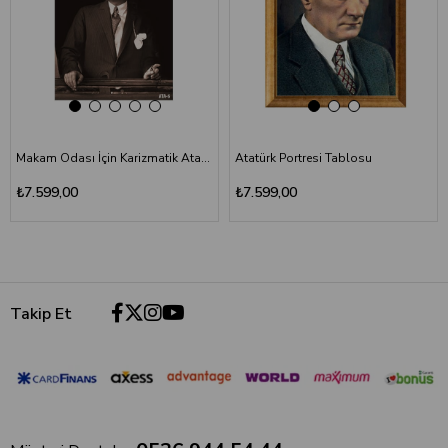
Makam Odası İçin Karizmatik Atatürk Portresi | Lüks Ofis Duvar Sanatı
Atatürk Portresi Tablosu
₺7.599,00
₺7.599,00
Takip Et