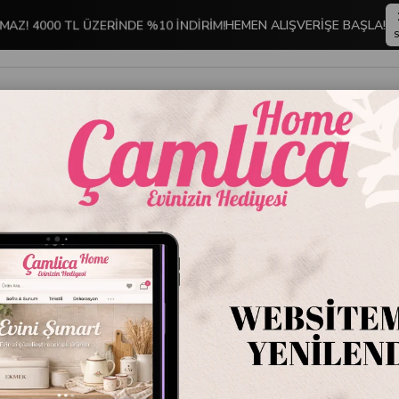
MAZ! 4000 TL ÜZERİNDE %10 İNDİRİM!
HEMEN ALIŞVERİŞE BAŞLA!
S
İNDİRİMLİ ÜRÜNLER
DEKORASYON
TABLO KOLEKSİYONU
o
AN 1701 Çerçeveli Tablo
AN 1701
Stok Kodu
AN 1
Marka
:
Kare Hom
AN 1701 Çerçeveli