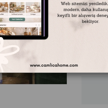
Tablo Ölçüsü: 60 
Çerçeveli Ölçüsü: 
Çerçeve Rengi: Ant
Teslimat Süresi: T
teslim edilir.
** Tablolarımızı çer
₺8.499,00