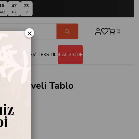
16
47
22
aat
Dk
Sn
×
0
BANYO
EV TEKSTİLİ
4 AL 3 ÖDE
 Çerçeveli Tablo
701
e
 Tablo