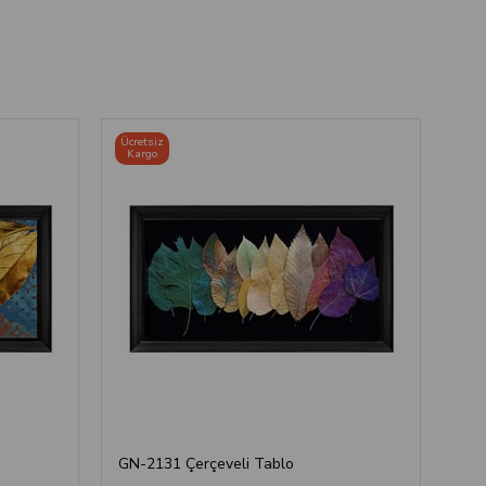
Ücretsiz
Ücre
Kargo
Ka
GN-2131 Çerçeveli Tablo
GN-