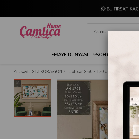
💥 BU FIRSAT KAÇ
EMAYE DÜNYASI
SOFRA & MUTFAK
Anasayfa
DEKORASYON
Tablolar
60 x 120 cm Çerçeveli Tabl