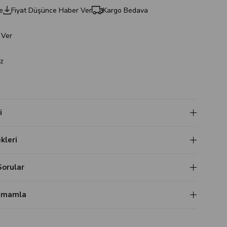
e
Fiyat Düşünce Haber Ver
Kargo Bedava
 Ver
z
i
leri
Sorular
Tamamla