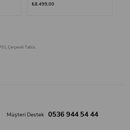
₺8.499,00
₺8
701
,
Çerçeveli Tablo
,
0536 944 54 44
Müşteri Destek