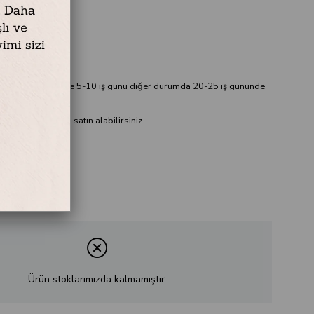
x 120 cm
75 x 135 cm
ik
ablo hazırda var ise 5-10 iş günü diğer durumda 20-25 iş gününde
çevesiz olarak da satın alabilirsiniz.
Ürün stoklarımızda kalmamıştır.