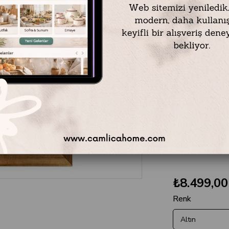
Tablo Ölçüsü: 60 
Çerçeveli Ölçüsü: 
Teslimat Süresi: T
teslim edilir.
* Tablolarımızı çerç
** Daha büyük ölçül
***
6
0 x 120
₺8.499,00
Renk