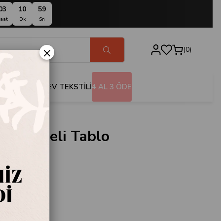
03
10
58
aat
Dk
Sn
×
0
BANYO
EV TEKSTİLİ
4 AL 3 ÖDE
Çerçeveli Tablo
95
Home
eveli Tablo