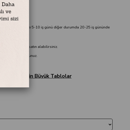
x 120 cm
75 x 135 cm
ablo hazırda var ise 5-10 iş günü diğer durumda 20-25 iş gününde
evesiz olarak da satın alabilirsiniz.
er için lütfen sorunuz.
 cm Salon İçin Büyük Tablolar