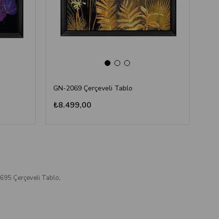
GN-2069 Çerçeveli Tablo
GN-
₺8.499,00
₺8
695 Çerçeveli Tablo
,