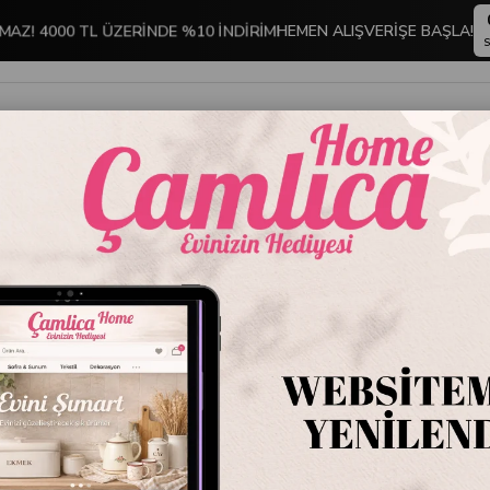
MAZ! 4000 TL ÜZERİNDE %10 İNDİRİM!
HEMEN ALIŞVERİŞE BAŞLA!
S
İNDİRİMLİ ÜRÜNLER
DEKORASYON
TABLO KOLEKSİYONU
o
AB-695 Çerçeveli Tablo
AB-695 
Stok Kodu
AB-6
Marka
:
Çamlıca 
AB-695 Çerç