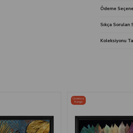
Ödeme Seçenek
Sıkça Sorulan 
Koleksiyonu 
‹
›
‹
›
Ücretsiz
Kargo