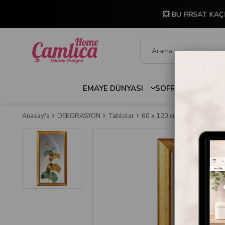
💥 BU FIRSAT KAÇ
EMAYE DÜNYASI
SOFRA & MUTFAK
Anasayfa
DEKORASYON
Tablolar
60 x 120 cm Çerçeveli Tabl