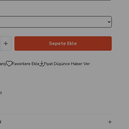
ariş
Favorilere Ekle
Fiyat Düşünce Haber Ver
a
z
i