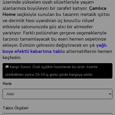
üzerinde yükselen siyah silüetleriyle yaşam
alanlarınıza büyüleyici bir zarafet katıyor.
Çamlıca
Home
seçkisiyle sunulan bu tasarım; metalik ışıltısı
ve derinlik hissi uyandıran üç boyutlu rölyef
etkisiyle salonunuzda göz alıcı bir atmosfer
yaratıyor. Farklı poliüretan çerçeve seçenekleriyle
tarzınızı tamamlayacak bu eseri hemen sepetinize
ekleyin. Evinizin çehresini değiştirecek en şık
yağlı
boya efektli kabartma tablo
alternatiflerini hemen
keşfedin.
🚚 Kargo Süresi: Özel işçilikle hazırlanan bu ürün, özenle
üretildikten sonra 10–15 iş günü içinde kargoya verilir.
Renk
Tablo Ölçüleri