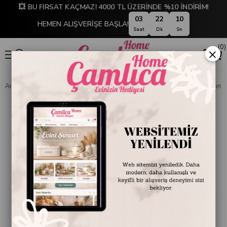
💥 BU FIRSAT KAÇMAZ! 4000 TL ÜZERİNDE %10 İNDİRİM!
03
22
10
HEMEN ALIŞVERİŞE BAŞLA!
Saat
Dk
Sn
0
×
Anasayfa
TABLO KOLEKSİYONU
Tematik Tablolar
Çocuk ve Kadın T