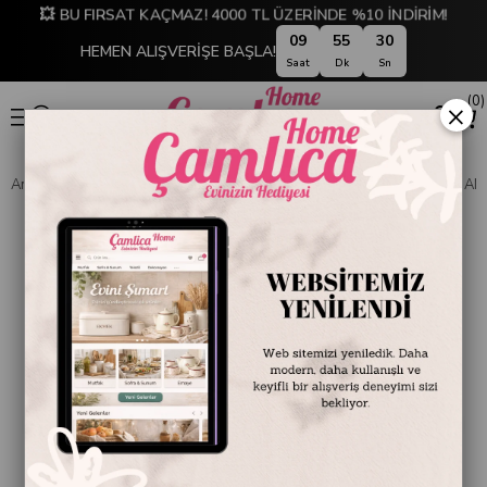
💥 BU FIRSAT KAÇMAZ! 4000 TL ÜZERİNDE %10 İNDİRİM!
09
55
29
HEMEN ALIŞVERİŞE BAŞLA!
Saat
Dk
Sn
0
×
Anasayfa
SOFRA & MUTFAK
PİŞİRME GEREÇLERİ
TAVA VE SAHAN