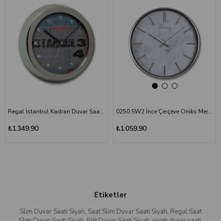
Regal İstanbul Kadran Duvar Saati 0081 SB34
0250 SW2 İnce Çerçeve Oniks Mermer Desen Duvar Saati
₺1.349,90
₺1.059,90
Etiketler
Slim Duvar Saati Siyah
,
Saat Slim Duvar Saati Siyah
,
Regal Saat
Slim Duvar Saati Siyah
,
Klik Duvar Saati Siyah
,
siyah duvar saati
,