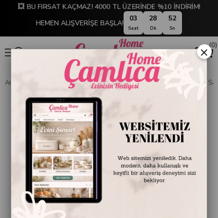
💥 BU FIRSAT KAÇMAZ! 4000 TL ÜZERİNDE %10 İNDİRİM!
03
28
51
HEMEN ALIŞVERİŞE BAŞLA!
Saat
Dk
Sn
0
×
Anasayfa
DEKORASYON
Saat
Duvar Saatleri
Slim Siyah Duvar Saati |