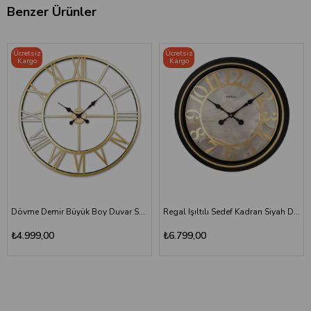
Benzer Ürünler
Ücretsiz
Ücretsiz
Kargo
Kargo
Dövme Demir Büyük Boy Duvar Saati | Gold Metal Romen Rakamlı
Regal Işıltılı Sedef Kadran Siyah Duvar Saati 64 cm - Gold Rakamlı Büyük Boy Lüks Dekoratif Saat
₺4.999,00
₺6.799,00