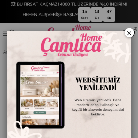
💥 BU FIRSAT KAÇMAZ! 4000 TL ÜZERİNDE %10 İNDİRİM!
15
13
47
HEMEN ALIŞVERİŞE BAŞLA!
Saat
Dk
Sn
0
×
Anasayfa
DEKORASYON
Saat
Slim Duvar Saati Gold