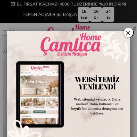
💥 BU FIRSAT KAÇMAZ! 4000 TL ÜZERİNDE %10 İNDİRİM!
16
16
23
HEMEN ALIŞVERİŞE BAŞLA!
Saat
Dk
Sn
0
×
Anasayfa
Siyah Eskitme 2'li Fener Set