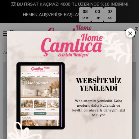
💥 BU FIRSAT KAÇMAZ! 4000 TL ÜZERİNDE %10 İNDİRİM!
08
00
07
HEMEN ALIŞVERİŞE BAŞLA!
Saat
Dk
Sn
0
×
Anasayfa
Seta Marble Dikdörtgen Gümüş Tepsi 63 cm