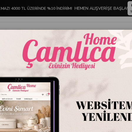
MAZ! 4000 TL ÜZERİNDE %10 İNDİRİM!
HEMEN ALIŞVERİŞE BAŞLA!
S
İNDİRİMLİ ÜRÜNLER
DEKORASYON
TABLO KOLEKSİYONU
Seta Bianca 13 x 18 cm Vizon Mermer Çerçeve
Seta Bi
Mermer
Stok Kodu
PF0-
Marka
:
Seta Bia
Seta Bianca 13 x 