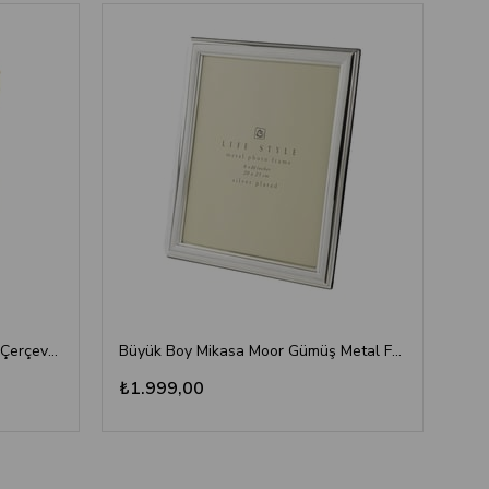
Mikasa Moor Oymalı Gold Metal Çerçeve 13x18cm - Şık Fotoğraf Çerçevesi
Büyük Boy Mikasa Moor Gümüş Metal Fotoğraf Çerçevesi (20x25 cm)
₺1.999,00
₺1