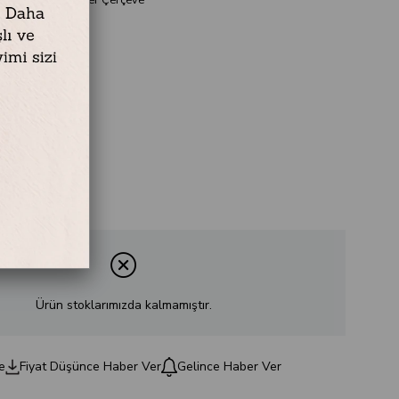
r
Ürün stoklarımızda kalmamıştır.
e
Fiyat Düşünce Haber Ver
Gelince Haber Ver