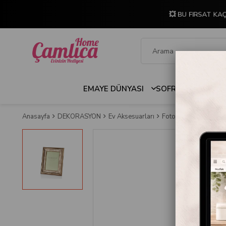
💥 BU FIRSAT KAÇ
EMAYE DÜNYASI
SOFRA & MUTFAK
Anasayfa
DEKORASYON
Ev Aksesuarları
Fotoğraf Çerçevesi