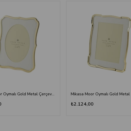
Mikasa Moor Oymalı Gold Metal Çerçeve 13x18cm - Oval İç Kesimli Fotoğraf Çerçevesi
0
₺2.124,00