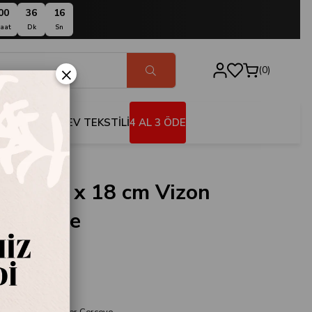
00
36
15
aat
Dk
Sn
×
0
BANYO
EV TEKSTİLİ
4 AL 3 ÖDE
anca 13 x 18 cm Vizon
 Çerçeve
0311
nca
18 cm Vizon Mermer Çerçeve