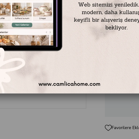
Materyal: Polyeste
Renk: Vizon
Ölçü: 13 x 18 cm
₺249,90
Favorilere Ekl