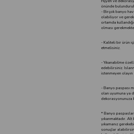
Hijyen ve dekorasy
önünde bulundurulm
- Birçok banyo hav
olabiliyor ve gerek 
ortamda kullandığı
olması gerekmekte
- Kaliteli bir ürün 
etmelisiniz.
- Yıkanabilme özel
edebilirsiniz. Isla
istenmeyen olayın 
- Banyo paspası mo
olan uyumuna ya da
dekorasyonunuza ka
* Banyo paspasları
yıkanmaktadır. Alt
yıkamanız gerekebi
sonuçlar alabilirsi