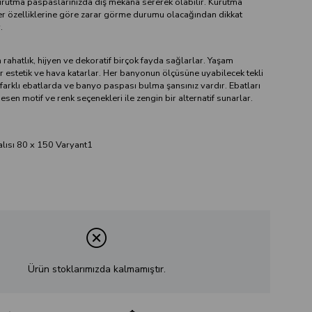
Kurutma paspaslarınızda dış mekana sererek olabilir. Kurutma
r özelliklerine göre zarar görme durumu olacağından dikkat
.
 rahatlık, hijyen ve dekoratif birçok fayda sağlarlar. Yaşam
ir estetik ve hava katarlar. Her banyonun ölçüsüne uyabilecek tekli
farklı ebatlarda ve banyo paspası bulma şansınız vardır. Ebatları
esen motif ve renk seçenekleri ile zengin bir alternatif sunarlar.
lısı 80 x 150 Varyant1
Ürün stoklarımızda kalmamıştır.