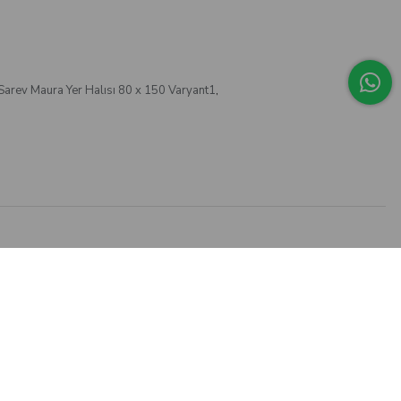
Sarev Maura Yer Halısı 80 x 150 Varyant1
,
0536 944 54 44
Müşteri Destek