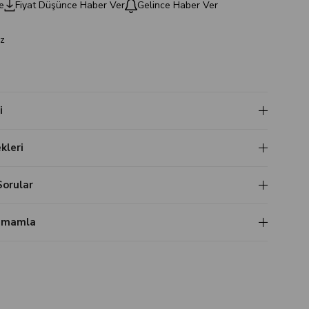
e
Fiyat Düşünce Haber Ver
Gelince Haber Ver
z
i
leri
Sorular
Tamamla