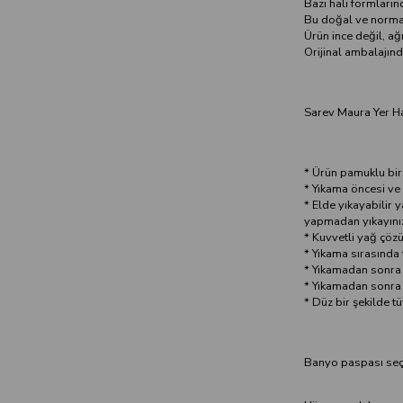
Bazı halı formların
Bu doğal ve normal 
Ürün ince değil, ağ
Orijinal ambalajın
Sarev Maura Yer Ha
* Ürün pamuklu bir 
* Yıkama öncesi ve
* Elde yıkayabilir
yapmadan yıkayını
* Kuvvetli yağ çözü
* Yıkama sırasında t
* Yıkamadan sonra ü
* Yıkamadan sonra ü
* Düz bir şekilde t
Banyo paspası seçi