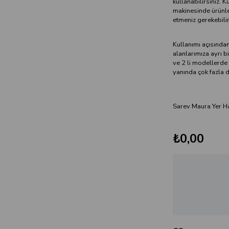
kullanabilirsiniz. 
makinesinde ürünle
etmeniz gerekebilir
Kullanımı açısından
alanlarımıza ayrı b
ve 2 li modellerde 
yanında çok fazla d
Sarev Maura Yer Ha
₺0,00