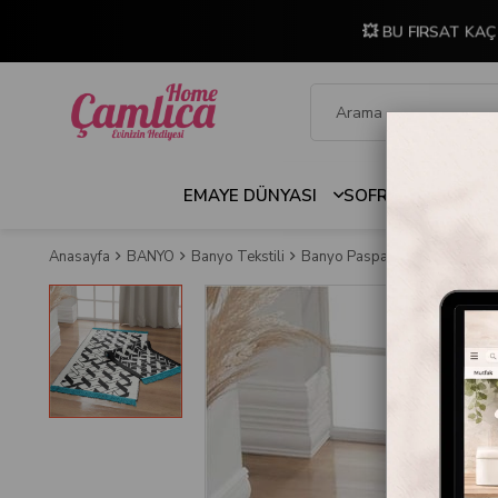
💥 BU FIRSAT KAÇ
EMAYE DÜNYASI
SOFRA & MUTFAK
Anasayfa
BANYO
Banyo Tekstili
Banyo Paspasları
Sarev Mau