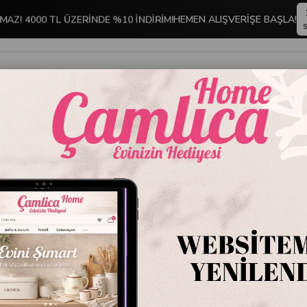
MAZ! 4000 TL ÜZERİNDE %10 İNDİRİM!
HEMEN ALIŞVERİŞE BAŞLA!
S
İNDİRİMLİ ÜRÜNLER
DEKORASYON
TABLO KOLEKSİYONU
ra Yer Halısı 80 x 150 Varyant1
Sarev M
Varyan
Stok Kodu
4106
Marka
:
Sarev
Sarev Maura Yer Ha