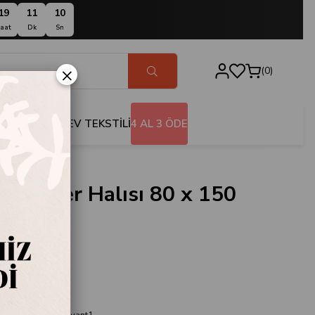
19
11
09
aat
Dk
Sn
×
0
BANYO
EV TEKSTİLİ
4 AL 3 ÖDE
aura Yer Halısı 80 x 150
t1
434
lısı 80 x 150 Varyant1