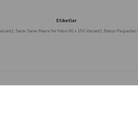
Etiketler
Varyant1
,
Sarev Sarev Maura Yer Halısı 80 x 150 Varyant1
,
Banyo Paspasları 