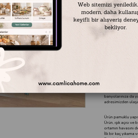
Materyal: %94 Akr
Ölçü: 80 x 150 cm
Renk: Çok Renkli, 
30 ° C yıkanabilir.
Makinede kurutma 
%100 pamuktan üret
bir görünüme kavuş
evinizin minik üyel
dekorasyonunun va
mutlak bir bütünlük 
paspası denildiğind
banyolarınıza da y
adresimizden ulaşab
Ürün pamuklu yapıya
Ürün, ışık açısı v
ortamın havasını değ
İlk bir kaç yıkama 