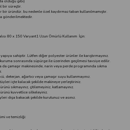
da olduğu gibi)
bir süreçtir.
ır bir üründür, bu nedenle özel kaydırmaz taban kullanılmamıştır.
da gönderilmektedir.
lısı 80 x 150 Varyant1 Uzun Ömürlü Kullanım İçin:
yapıya sahiptir. Lütfen diğer polyester ürünler ile karıştırmayınız.
 kuruma sonrasında süpürge ile üzerinden geçilmesi tavsiye edilir.
 ya da çamaşır makinesinde, narin veya perde programında sıkma
z.
cü, deterjan, ağartıcı veya çamaşır suyu kullanmayınız.
üyleri içte kalacak şekilde makineye yerleştiriniz.
rünü sıkmayınız, çitilemeyiniz, katlamayınız.
rünü kuvvetlice silkeleyiniz.
üyleri dışa bakacak şekilde kurutunuz ve asınız.
mi ve temizliği: