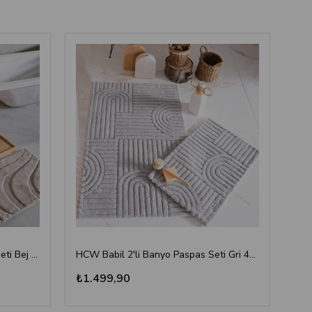
HCW Vaven 2'li Banyo Paspas Seti Bej 40x60-60x100 cm
HCW Babil 2'li Banyo Paspas Seti Gri 40x60-60x100 cm
₺1.499,90
₺1