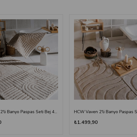
HCW Babil 2'li Banyo Paspas Seti Bej 40x60-60x100 cm
0
₺1.499,90