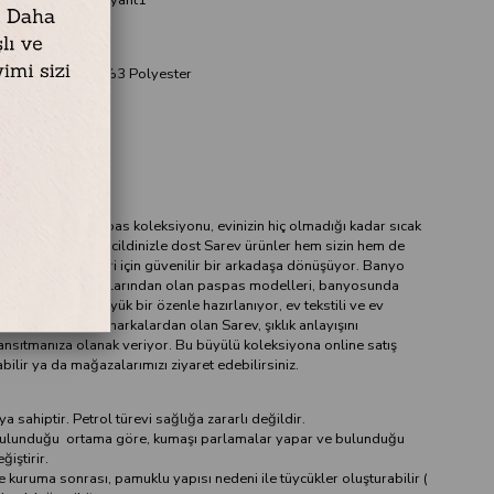
ilik/ %3 Pamuk/ %3 Polyester
desenli
yapılmaz.
ilen Sarev paspas koleksiyonu, evinizin hiç olmadığı kadar sıcak
masını sağlıyor, cildinizle dost Sarev ürünler hem sizin hem de
eri ya da misafirleri için güvenilir bir arkadaşa dönüşüyor. Banyo
zgeçilmez parçalarından olan paspas modelleri, banyosunda
arayanlar için büyük bir özenle hazırlanıyor, ev tekstili ve ev
e akla gelen ilk markalardan olan Sarev, şıklık anlayışını
ansıtmanıza olanak veriyor. Bu büyülü koleksiyona online satış
ilir ya da mağazalarımızı ziyaret edebilirsiniz.
 sahiptir. Petrol türevi sağlığa zararlı değildir.
e bulunduğu ortama göre, kumaşı parlamalar yapar ve bulunduğu
iştirir.
ve kuruma sonrası, pamuklu yapısı nedeni ile tüycükler oluşturabilir (