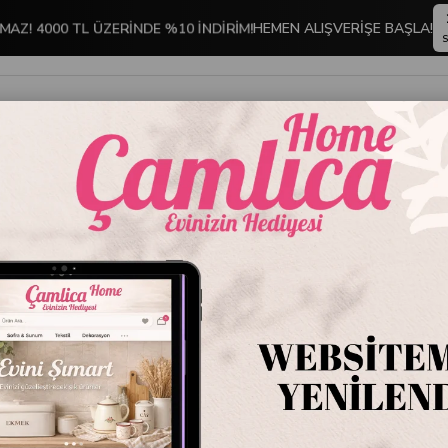
MAZ! 4000 TL ÜZERİNDE %10 İNDİRİM!
HEMEN ALIŞVERİŞE BAŞLA!
S
İNDİRİMLİ ÜRÜNLER
DEKORASYON
TABLO KOLEKSİYONU
ra Yer Halısı 60 x 100 Varyant1
Sarev M
Varyan
Stok Kodu
4106
Marka
:
Sarev