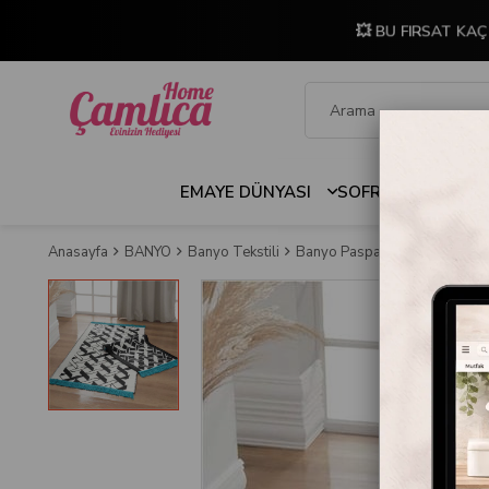
💥 BU FIRSAT KAÇ
EMAYE DÜNYASI
SOFRA & MUTFAK
Anasayfa
BANYO
Banyo Tekstili
Banyo Paspasları
Sarev Mau