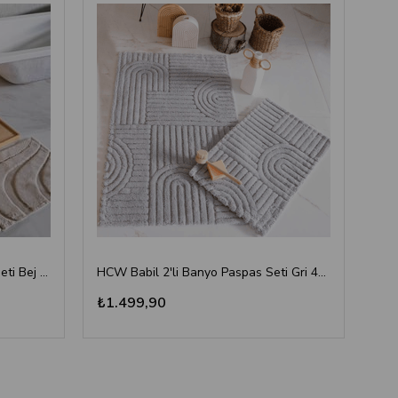
HCW Vaven 2'li Banyo Paspas Seti Bej 40x60-60x100 cm
HCW Babil 2'li Banyo Paspas Seti Gri 40x60-60x100 cm
₺1.499,90
₺1