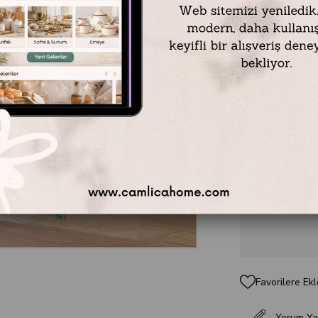
Sarev Maura 
dokusu ve yük
paspas
model
Sarev kalites
güvenli bir k
Home
avantaj
dokunuş katm
₺0,00
Favorilere Ekl
Yorum Ya