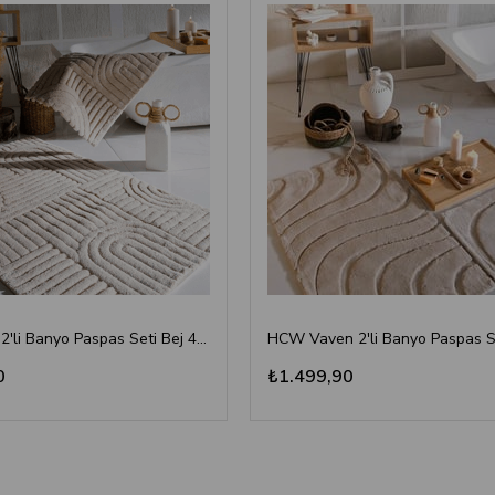
HCW Babil 2'li Banyo Paspas Seti Bej 40x60-60x100 cm
0
₺1.499,90