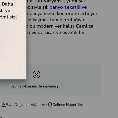
Yer Halısı 60 x 100 Varyant1
, yumuşak
sek emici yapısıyla şık
banyo tekstili ve
leri
arasında banyonuzun konforunu artırıyor.
iyle üretilen ve kaymaz taban özelliğiyle
ullanım sunan bu modern yer halısı,
Çamlıca
lı fiyatlarıyla evinize sıcak ve estetik bir
ayı bekliyor.
Ürün stoklarımızda kalmamıştır.
e
Fiyat Düşünce Haber Ver
Gelince Haber Ver
z