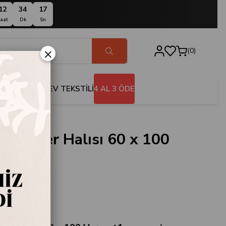
12
34
16
aat
Dk
Sn
×
0
BANYO
EV TEKSTİLİ
4 AL 3 ÖDE
aura Yer Halısı 60 x 100
t1
433