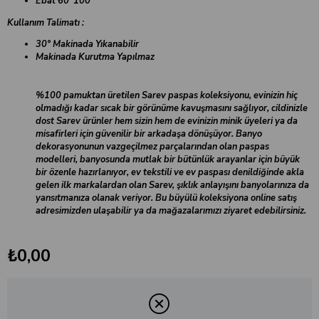
Ebat 60*100
Kullanım Talimatı
:
30° Makinada Yıkanabilir
Makinada Kurutma Yapılmaz
%100 pamuktan üretilen Sarev paspas koleksiyonu, evinizin hiç
olmadığı kadar sıcak bir görünüme kavuşmasını sağlıyor, cildinizle
dost Sarev ürünler hem sizin hem de evinizin minik üyeleri ya da
misafirleri için güvenilir bir arkadaşa dönüşüyor. Banyo
dekorasyonunun vazgeçilmez parçalarından olan paspas
modelleri, banyosunda mutlak bir bütünlük arayanlar için büyük
bir özenle hazırlanıyor, ev tekstili ve ev paspası denildiğinde akla
gelen ilk markalardan olan Sarev, şıklık anlayışını banyolarınıza da
yansıtmanıza olanak veriyor. Bu büyülü koleksiyona online satış
adresimizden ulaşabilir ya da mağazalarımızı ziyaret edebilirsiniz.
₺0,00