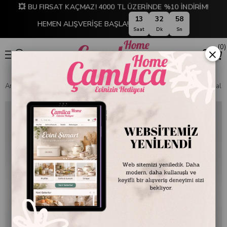
💥 BU FIRSAT KAÇMAZ! 4000 TL ÜZERİNDE %10 İNDİRİM!
13
32
57
HEMEN ALIŞVERİŞE BAŞLA!
Saat
Dk
Sn
0
×
Anasayfa
DEKORASYON
Ev Aksesuarları
Fotoğraf Çerçevesi
Şal 