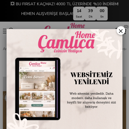
💥 BU FIRSAT KAÇMAZ! 4000 TL ÜZERİNDE %10 İNDİRİM!
14
38
59
HEMEN ALIŞVERİŞE BAŞLA!
Saat
Dk
Sn
0
×
Anasayfa
SOFRA & MUTFAK
YEMEK & KAHVALTI TAKIMLARI
Rosema