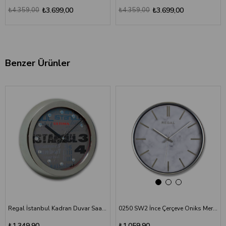
₺4.359,00
₺3.699,00
₺4.359,00
₺3.699,00
Benzer Ürünler
‹
›
Regal İstanbul Kadran Duvar Saati 0081 SB34
0250 SW2 İnce Çerçeve Oniks Mermer Desen Duvar Saati
₺1.349,90
₺1.059,90