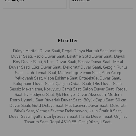
Etiketler
Dünya Haritalı Duvar Saati
,
Regal Dünya Haritalı Saat
,
Vintage
Duvar Saati
,
Retro Duvar Saati
,
Eskitme Gold Duvar Saati
,
Büyük
Boy Duvar Saati
,
51 cm Duvar Saati
,
Sessiz Duvar Saati
,
Metal
Duvar Saati
,
Lüks Duvar Saati
,
Dekoratif Duvar Saati
,
Gezgin Ruhlu
Saat
,
Tarih Temalı Saat
,
Mat Vintage Zemin Saat
,
Altın Akrep
Yelkovanlı Saat
,
Vizon Eskitme Saat
,
Entelektüel Duvar Saati
,
Kütüphane Duvar Saati
,
Çalışma Odası Saati
,
Ofis Duvar Saati
,
Sessiz Mekanizma
,
Koruyucu Camlı Saat
,
Salon Duvar Saati
,
Regal
Saat
,
Ev Hediyesi Saat
,
Şık Hediye
,
Duvar Aksesuarı
,
Modern
Retro Uyumlu Saat
,
Yuvarlak Duvar Saati
,
Büyük Çaplı Saat
,
50 cm
Duvar Saati
,
Gold Detaylı Saat
,
Mat Lacivert Duvar Saati
,
Dekoratif
Büyük Saat
,
Vintage Eskitme Dekorasyon
,
Uzun Ömürlü Saat
,
Duvar Saati Fiyatları
,
En İyi Sessiz Saat
,
Harita Deseni Saat
,
Orijinal
Tasarım Saat
,
Regal 4510 EB
,
Geniş Yüzeyli Saat.
,