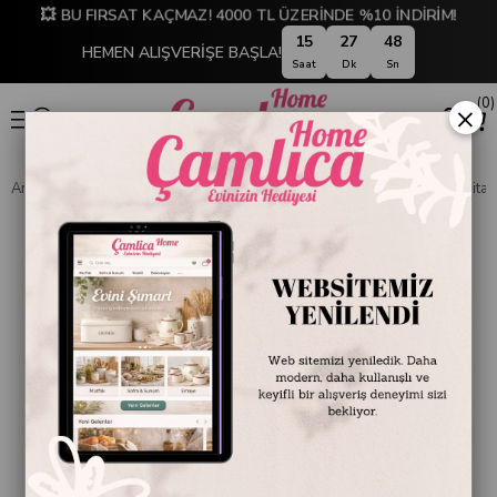
💥 BU FIRSAT KAÇMAZ! 4000 TL ÜZERİNDE %10 İNDİRİM!
15
27
47
HEMEN ALIŞVERİŞE BAŞLA!
Saat
Dk
Sn
0
×
Anasayfa
DEKORASYON
Saat
Duvar Saatleri
Regal Dünya Haritalı