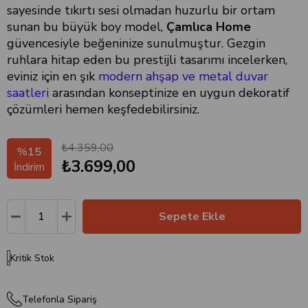
sayesinde tıkırtı sesi olmadan huzurlu bir ortam
sunan bu büyük boy model,
Çamlıca Home
güvencesiyle beğeninize sunulmuştur. Gezgin
ruhlara hitap eden bu prestijli tasarımı incelerken,
eviniz için en şık
modern ahşap ve metal duvar
saatleri
arasından konseptinize en uygun dekoratif
çözümleri hemen keşfedebilirsiniz.
₺4.359,00
%
15
₺3.699,00
İndirim
Kritik Stok
Telefonla Sipariş