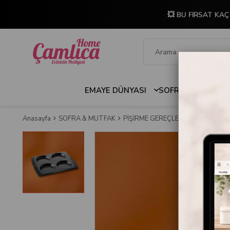
💥 BU FIRSAT KA
EMAYE DÜNYASI
SOFRA & MUTFAK
Anasayfa
SOFRA & MUTFAK
PİŞİRME GEREÇLERİ
Fırın Tepsile