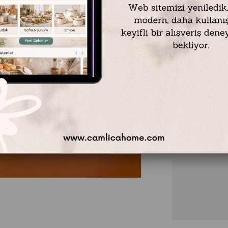
Dış Ölçüsü : 27,5 
10 cm'lik 4 bölme
Pyrex teflon kek ka
(yapışmaz) malzeme
Pyrex 4 Bölmeli Ke
₺49
%
50
₺2
İndirim