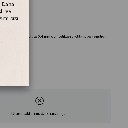
x 23,5 cm
den oluşmaktadır.
lıbı, Pyrex garantisiyle 0.4 mm’den çelikten üretilmiş ve nonstick
 ile kaplanmıştır.
k Kalıbı
9,90
49,99
Ürün stoklarımızda kalmamıştır.