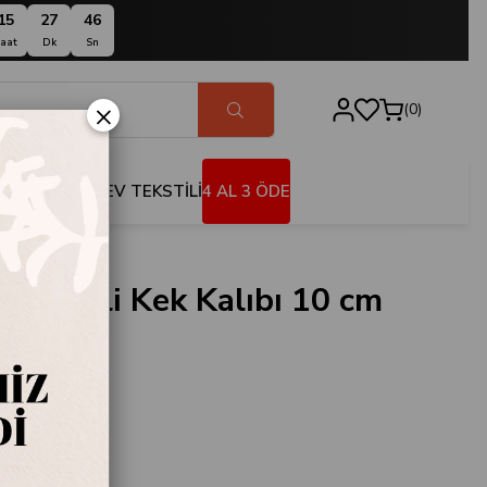
15
27
45
aat
Dk
Sn
×
0
BANYO
EV TEKSTİLİ
4 AL 3 ÖDE
 Bölmeli Kek Kalıbı 10 cm
EXMBCBCB4
k Kalıbı