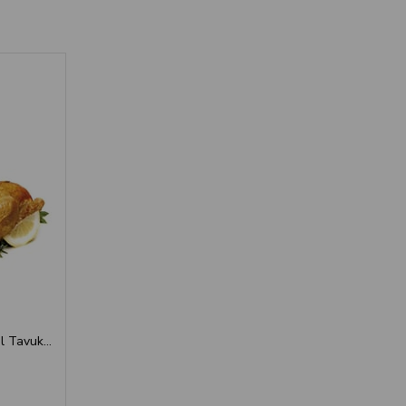
Simax 6141 Borosilikat Cam Özel Tavuk Pişiricisi Ø 240x130mm - Mükemmel Fırın Tavuğu İçin Sağlıklı Gereç