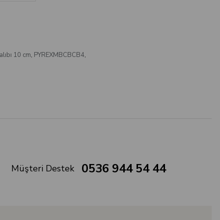
alıbı 10 cm
,
PYREXMBCBCB4
,
0536 944 54 44
Müşteri Destek