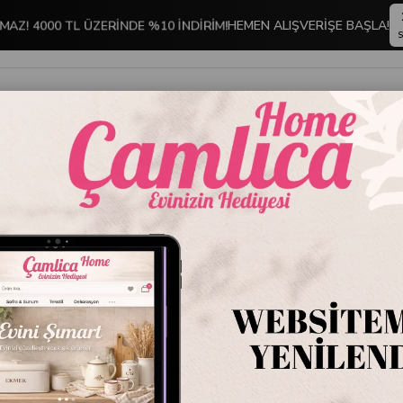
HEMEN ALIŞVERİŞE BAŞLA!
ÇMAZ! 4000 TL ÜZERİNDE %10 İNDİRİM!
S
İNDİRİMLİ ÜRÜNLER
DEKORASYON
TABLO KOLEKSİYONU
ri ve Kek Kalıpları
Pyrex 4 Bölmeli Kek Kalıbı 10 cm
Pyrex 4
Stok Kodu
PYR
Marka
:
Pyrex
Pyrex 4 Bölmeli Ke