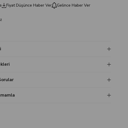
e
Fiyat Düşünce Haber Ver
Gelince Haber Ver
z
i
leri
Sorular
Tamamla