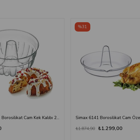
%31
Simax 5031 Borosilikat Cam Kek Kalıbı 21 cm - Sağlıklı, Zarif ve Pratik Pişirme Çözümü
0
₺1.299,00
₺1.874,90