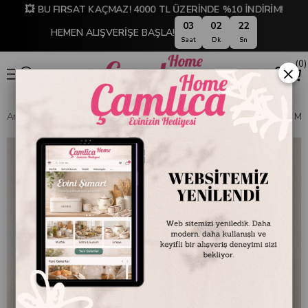
💥 BU FIRSAT KAÇMAZ! 4000 TL ÜZERİNDE %10 İNDİRİM!
03
02
22
HEMEN ALIŞVERİŞE BAŞLA!
Saat
Dk
Sn
0
×
Anasayfa
SOFRA & MUTFAK
SOFRA & SERVİS
Servis Kapları ve M