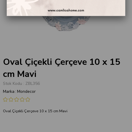
Oval Çiçekli Çerçeve 10 x 15
cm Mavi
Stok Kodu
ZBL356
Marka
:
Mondecor
Oval Çiçekli Çerçeve 10 x 15 cm Mavi