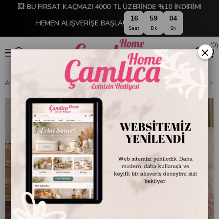
💥 BU FIRSAT KAÇMAZ! 4000 TL ÜZERİNDE %10 İNDİRİM!
16
59
04
HEMEN ALIŞVERİŞE BAŞLA!
Saat
Dk
Sn
0
×
Anasayfa
EV TEKSTİLİ
Yatak Odası Tekstili
Pike & Pike Takımları
M