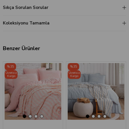
Sıkça Sorulan Sorular
Koleksiyonu Tamamla
Benzer Ürünler
‹
›
‹
›
%35
%35
Ücretsiz
Ücretsiz
Kargo
Kargo