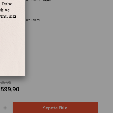
işilik Nevresimli Pike Takımı
0x230 cm
 / 200x220 cm
 240x260 cm
fı / 50x70 cm
625,00
.599,90