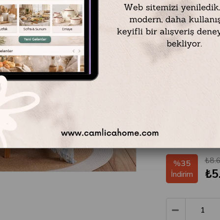
Mystic Ocean Çift K
1 Adet - Pike / 21
1 Adet - Nevresim
1 Adet - Çarşaf /
2 Adet - Yastık kılı
%100 Pamuk
Renk: Aqua
Beden Çift Kişilik
₺8.
%
35
₺5
İndirim