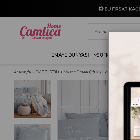
💥 BU FIRSAT KAÇ
EMAYE DÜNYASI
SOFRA & MUTFAK
Anasayfa
EV TEKSTİLİ
Mystic Ocean Çift Kişilik Nevresimli Pike 