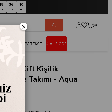
18
36
10
aat
Dk
Sn
×
0
BANYO
EV TEKSTİLİ
4 AL 3 ÖDE
cean Çift Kişilik
mli Pike Takımı - Aqua
93280
r İstanbul
işilik Nevresimli Pike Takımı - Aqua