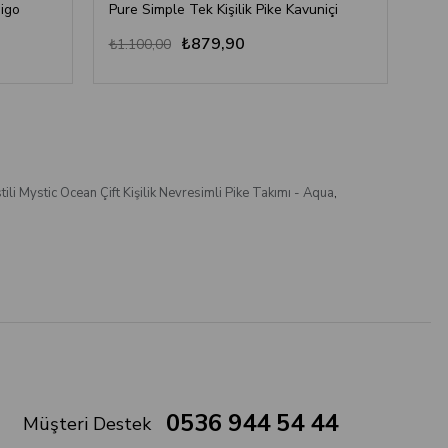
digo
Pure Simple Tek Kişilik Pike Kavuniçi
Pur
₺879,90
₺1.100,00
₺1.
tili Mystic Ocean Çift Kişilik Nevresimli Pike Takımı - Aqua
,
0536 944 54 44
Müşteri Destek