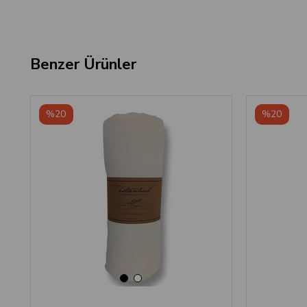
Benzer Ürünler
‹
›
%20
%20