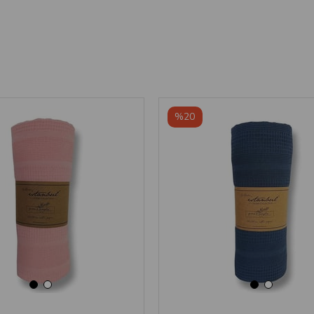
‹
›
‹
›
%20