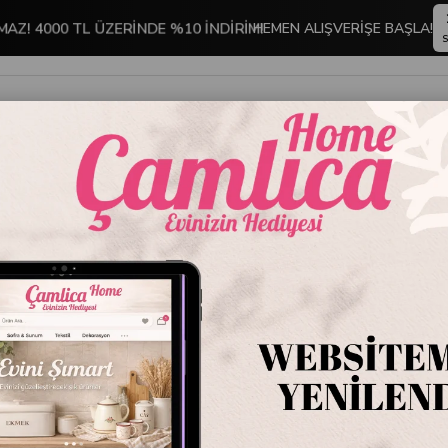
MAZ! 4000 TL ÜZERİNDE %10 İNDİRİM!
HEMEN ALIŞVERİŞE BAŞLA!
S
İNDİRİMLİ ÜRÜNLER
DEKORASYON
TABLO KOLEKSİYONU
Takımı - Aqua
Mystic O
Nevresi
Stok Kodu
OST
Marka
:
İyi Gecele
Mystic Ocean Çift K