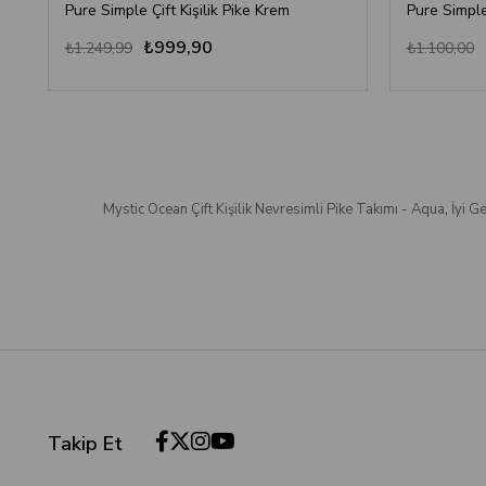
Pure Simple Çift Kişilik Pike Krem
Pure Simple
₺999,90
₺1.249,99
₺1.100,00
Mystic Ocean Çift Kişilik Nevresimli Pike Takımı - Aqua
,
İyi G
Takip Et