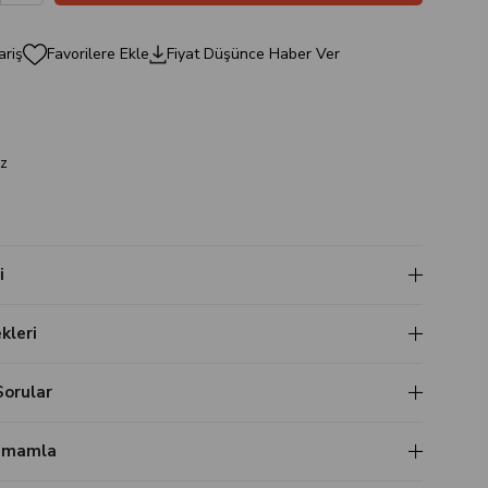
ariş
Favorilere Ekle
Fiyat Düşünce Haber Ver
a
z
i
leri
Sorular
Tamamla