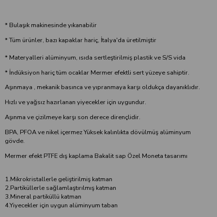
* Bulaşık makinesinde yıkanabilir
* Tüm ürünler, bazı kapaklar hariç, İtalya'da üretilmiştir
* Materyalleri alüminyum, ısıda sertleştirilmiş plastik ve S/S vida
* İndüksiyon hariç tüm ocaklar Mermer efektli sert yüzeye sahiptir.
Aşınmaya , mekanik basınca ve yıpranmaya karşı oldukça dayanıklıdır.
Hızlı ve yağsız hazırlanan yiyecekler için uygundur.
Aşınma ve çizilmeye karşı son derece dirençlidir.
BPA, PFOA ve nikel içermez Yüksek kalınlıkta dövülmüş alüminyum
gövde.
Mermer efekt PTFE dış kaplama Bakalit sap Özel Moneta tasarımı
1.Mikrokristallerle geliştirilmiş katman
2.Partiküllerle sağlamlaştırılmış katman
3.Mineral partiküllü katman
4.Yiyecekler için uygun alüminyum taban