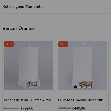
Koleksiyonu Tamamla
Benzer Ürünler
‹
›
%27
%50
Sofia Kağıt Havluluk Beyaz Gümüş
Felica Kağıt Havluluk Beyaz Altın
₺1.099,00
₺799,00
₺899,90
₺449,95