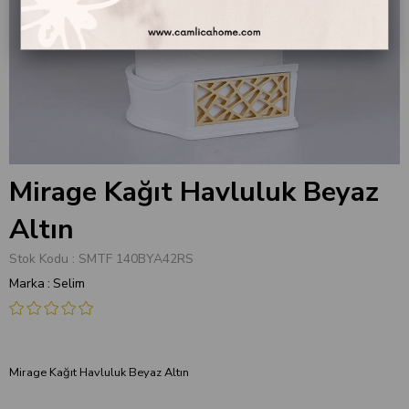
Mirage Kağıt Havluluk Beyaz
Altın
Stok Kodu
SMTF 140BYA42RS
Marka
:
Selim
Mirage Kağıt Havluluk Beyaz Altın