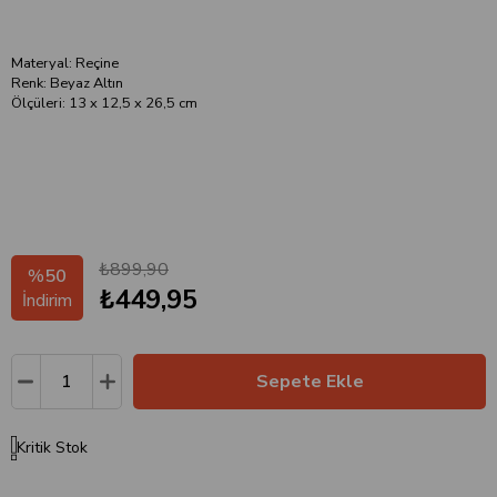
Materyal: Reçine
Renk: Beyaz Altın
Ölçüleri: 13 x 12,5 x 26,5 cm
₺899,90
%
50
₺449,95
İndirim
Kritik Stok