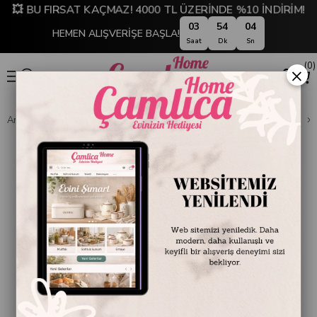
💥 BU FIRSAT KAÇMAZ! 4000 TL ÜZERİNDE %10 İNDİRİM!
03
54
03
HEMEN ALIŞVERİŞE BAŞLA!
Saat
Dk
Sn
0
×
Anasayfa
DEKORASYON
Ev Aksesuarları
Dekoratif Obje ve Biblo