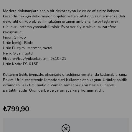
Modern dokunuşlara sahip bir dekorasyon ile ev ve ofisinize ihtişam
kazandırmak için dekorasyon objeleri kullanılabilir. Evza mermer kaideli
dekoratif ginkgo objesinin şıklığını ortamın ambiansı ile birleştirerek
ruhunuzu ortama yansıtabilirsiniz. Evza serisiyle ruhunuzu zarafete
kavuşturun!
Figür: Ginkgo
Ürün İçeriği: Biblo
Ürün Bileşimi: Mermer, metal
Renk: Siyah, gold
Ebat (en/boy/yükseklik cm): 9x15x21
Ürün Kodu: FS-015B
Kullanım Şekli: Evinizde, ofisinizde dilediğiniz her alanda kullanabilirsiniz.
Bakım: Ürünlerde temizlik maddeleri kullanmaktan kaçının. Ürünler asidik
ortamdan uzak tutulmalıdır. Zaman zaman kuru bir bezle silinerek
parlatılmalıdır. Ürün darbe ve çarpmaya karşı korunmalıdır.
₺799,90