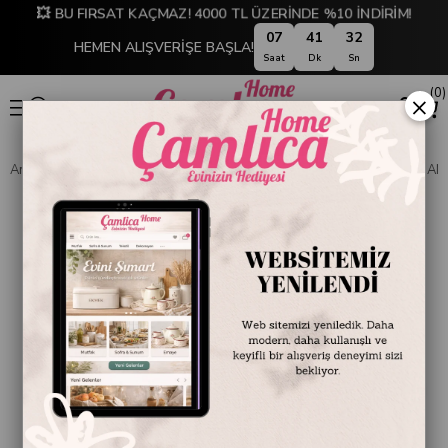
💥 BU FIRSAT KAÇMAZ! 4000 TL ÜZERİNDE %10 İNDİRİM!
07
41
31
HEMEN ALIŞVERİŞE BAŞLA!
Saat
Dk
Sn
0
×
Anasayfa
SOFRA & MUTFAK
PİŞİRME GEREÇLERİ
TAVA VE SAHAN