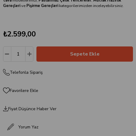
tava
modellerimizi;
Paslanmaz Çelik Tencereler
,
Mutfak Hazırlık
Gereçleri
ve
Pişirme Gereçleri
kategorilerimizden inceleyebilirsiniz.
₺2.599,00
Telefonla Sipariş
Favorilere Ekle
Fiyat Düşünce Haber Ver
Yorum Yaz