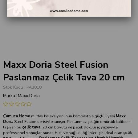
Maxx Doria Steel Fusion
Paslanmaz Çelik Tava 20 cm
Stok Kodu
PA3010
Marka
:
Maxx Doria
Çamlıca Home
mutfak koleksiyonunun kompakt ve güçlü üyesi
Maxx
Doria
Steel Fusion serisiyle tanışın. Paslanmaz çeliğin ömürlük kalitesini
taşıyan bu
çelik tava
, 20 cm boyutu ve petek dokulu iç yüzeyiyle
profesyonel sonuçlar sunar. Hızlı ve sağlıklı öğünler için ideal olan
çelik