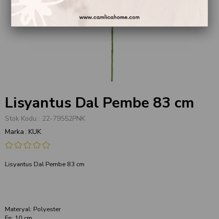
Lisyantus Dal Pembe 83 cm
Stok Kodu
22-79552PNK
Marka
:
KUK
Lisyantus Dal Pembe 83 cm
Materyal: Polyester
En: 10 cm