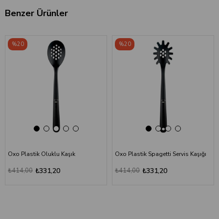
Benzer Ürünler
‹
›
‹
›
%20
%20
Oxo Plastik Oluklu Kaşık
Oxo Plastik Spagetti Servis Kaşığı
₺414,00
₺331,20
₺414,00
₺331,20