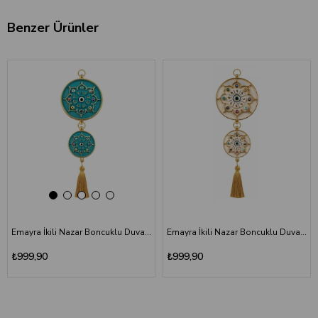
Benzer Ürünler
‹
›
Emayra İkili Nazar Boncuklu Duvar Süsü Turkuaz | Yıldız Motifli
Emayra İkili Nazar Boncuklu Duvar Süsü Krem Altın | Yıldız Motifli
₺999,90
₺999,90