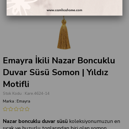
Emayra İkili Nazar Boncuklu
Duvar Süsü Somon | Yıldız
Motifli
Stok Kodu
Kare.4624-14
Marka
:
Emayra
Nazar boncuklu duvar süsü
koleksiyonumuzun en
sıcak ve huzurlu tonlarından biri olan somon