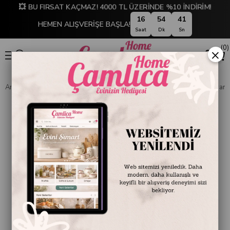
💥 BU FIRSAT KAÇMAZ! 4000 TL ÜZERİNDE %10 İNDİRİM!
16
54
41
HEMEN ALIŞVERİŞE BAŞLA!
Saat
Dk
Sn
0
×
Anasayfa
DEKORASYON
Saat
Duvar Saatleri
Hisar Pusula Duvar Saa