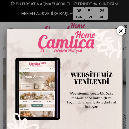
💥 BU FIRSAT KAÇMAZ! 4000 TL ÜZERİNDE %10 İNDİRİM!
08
51
29
HEMEN ALIŞVERİŞE BAŞLA!
Saat
Dk
Sn
0
×
Anasayfa
BANYO
Banyo Tekstili
Banyo Paspasları
HCW Cubin 2'l