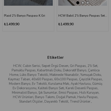
Plaid 2'li Banyo Paspası K.Gri
HCW Babil 2'li Banyo Paspas Seti Bej 40x60-60x100 cm
₺1.499,90
₺1.499,90
Etiketler
HCW
,
Cubin Serisi
,
Sepet Örgü Desen
,
Gri Paspas
,
2'li Set
,
Pamuklu Paspas
,
Kabartmalı Doku
,
Dekoratif Banyo
,
Çamlıca
Home
,
Lüks Banyo Tekstili
,
Makinede Yıkanabilir
,
Yumuşak Doku
,
Kaymaz Taban
,
40x60 Paspas
,
60x100 Paspas
,
Çeyizlik Paspas
,
Modern Banyo
,
Ev Tekstili
,
Kurulama Matı
,
Ayak Havlusu
,
Gümüş
Ev Dekorasyonu
,
Kaliteli Banyo Seti
,
Kareli Desenli Paspas
,
Minimalist Banyo
,
Şık Sunumlar
,
Emici Paspas
,
Hızlı Kuruyan
,
HCW Ürünleri
,
Banyo Takımı
,
Doğal Pamuk
,
Havlu Paspas
,
Standart Ölçüler
,
Dayanıklı Tekstil
,
Trend Ürünler.
,