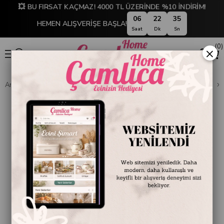
💥 BU FIRSAT KAÇMAZ! 4000 TL ÜZERİNDE %10 İNDİRİM!
06
22
35
HEMEN ALIŞVERİŞE BAŞLA!
Saat
Dk
Sn
0
×
Anasayfa
DEKORASYON
Ev Aksesuarları
Dekoratif Obje ve Biblo